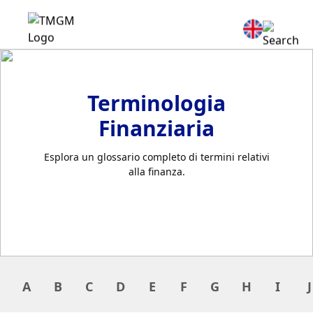
Terminologia
Finanziaria
Esplora un glossario completo di termini relativi
alla finanza.
A
B
C
D
E
F
G
H
I
J