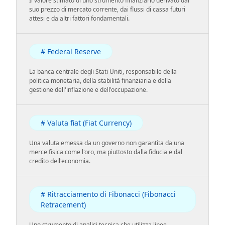
Il valore stimato di uno strumento finanziario derivato dal
suo prezzo di mercato corrente, dai flussi di cassa futuri
attesi e da altri fattori fondamentali.
# Federal Reserve
La banca centrale degli Stati Uniti, responsabile della
politica monetaria, della stabilità finanziaria e della
gestione dell'inflazione e dell'occupazione.
# Valuta fiat (Fiat Currency)
Una valuta emessa da un governo non garantita da una
merce fisica come l'oro, ma piuttosto dalla fiducia e dal
credito dell'economia.
# Ritracciamento di Fibonacci (Fibonacci
Retracement)
Uno strumento di analisi tecnica che utilizza linee