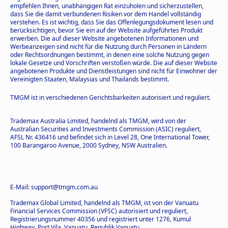
empfehlen Ihnen, unabhängigen Rat einzuholen und sicherzustellen,
dass Sie die damit verbundenen Risiken vor dem Handel vollständig
verstehen. Es ist wichtig, dass Sie das Offenlegungsdokument lesen und
berücksichtigen, bevor Sie ein auf der Website aufgeführtes Produkt
erwerben. Die auf dieser Website angebotenen Informationen und
Werbeanzeigen sind nicht für die Nutzung durch Personen in Ländern
oder Rechtsordnungen bestimmt, in denen eine solche Nutzung gegen
lokale Gesetze und Vorschriften verstoßen würde. Die auf dieser Website
angebotenen Produkte und Dienstleistungen sind nicht für Einwohner der
Vereinigten Staaten, Malaysias und Thailands bestimmt.
TMGM ist in verschiedenen Gerichtsbarkeiten autorisiert und reguliert.
Trademax Australia Limited, handelnd als TMGM, wird von der
Australian Securities and Investments Commission (ASIC) reguliert,
AFSL Nr. 436416 und befindet sich in Level 28, One International Tower,
100 Barangaroo Avenue, 2000 Sydney, NSW Australien.
E-Mail: support@tmgm.com.au
Trademax Global Limited, handelnd als TMGM, ist von der Vanuatu
Financial Services Commission (VFSC) autorisiert und reguliert,
Registrierungsnummer 40356 und registriert unter 1276, Kumul
Highway, Port Vila, Vanuatu, Republik Vanuatu.