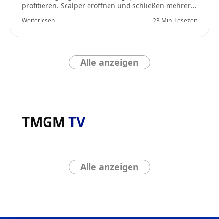
profitieren. Scalper eröffnen und schließen mehrere
Positionen innerhalb eines einzigen Tages und
Weiterlesen
23 Min. Lesezeit
halten Trades oft nur für Sekunden oder Minuten.
Das Ziel ist es, kleine Gewinne zu erzielen, die sich
im Laufe der Zeit zu erheblichen Profiten
summieren.
Alle anzeigen
TMGM
TV
Alle anzeigen