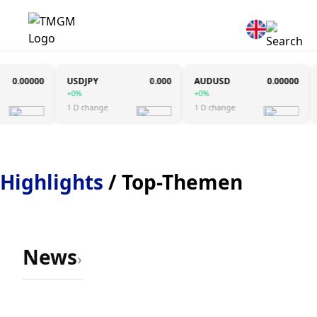
0.00000
USDJPY
0.000
AUDUSD
0.00000
U
+0%
+0%
+
1 D change
1 D change
1 
Highlights
/ Top-Themen
News
›