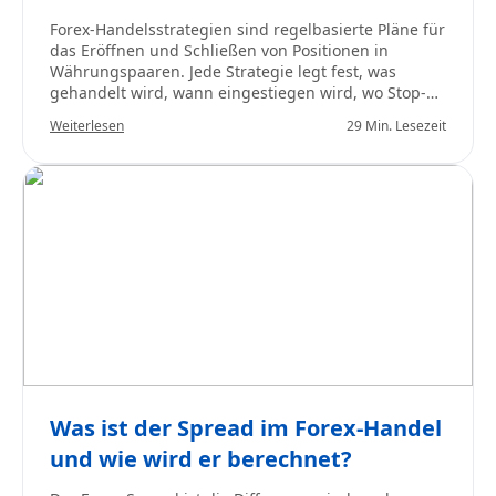
Forex-Handelsstrategien sind regelbasierte Pläne für
das Eröffnen und Schließen von Positionen in
Währungspaaren. Jede Strategie legt fest, was
gehandelt wird, wann eingestiegen wird, wo Stop-
Loss- und Zielmarken gesetzt werden und wann
Weiterlesen
29 Min. Lesezeit
ausgestiegen wird. Strategien basieren auf
technischer Analyse (Kurscharts, Indikatoren,
Muster), fundamentaler Analyse (Zinssätze,
Wirtschaftsdaten, Geopolitik) oder einer Kombination
aus beidem.
Was ist der Spread im Forex-Handel
und wie wird er berechnet?