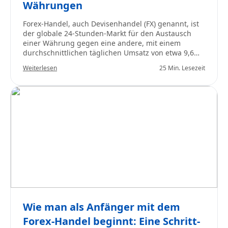
Währungen
Forex-Handel, auch Devisenhandel (FX) genannt, ist
der globale 24-Stunden-Markt für den Austausch
einer Währung gegen eine andere, mit einem
durchschnittlichen täglichen Umsatz von etwa 9,6
Billionen US-Dollar. Trader kaufen und verkaufen
Weiterlesen
25 Min. Lesezeit
Währungspaare wie EUR/USD und USD/JPY, um auf
Wechselkursbewegungen zu spekulieren oder
Währungsrisiken abzusichern, wobei sie zentrale
Konzepte wie Pips, Spreads, Hebelwirkung
(Leverage) und Margin nutzen.
Wie man als Anfänger mit dem
Forex-Handel beginnt: Eine Schritt-