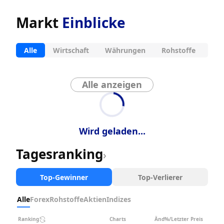
Markt
Einblicke
Alle
Wirtschaft
Währungen
Rohstoffe
Akt
Alle anzeigen
Wird geladen...
Tagesranking
›
Top-Gewinner
Top-Verlierer
Alle
Forex
Rohstoffe
Aktien
Indizes
Ranking
Charts
Änd%/Letzter Preis