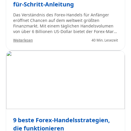
für-Schritt-Anleitung
Das Verständnis des Forex-Handels für Anfänger
eröffnet Chancen auf dem weltweit größten
Finanzmarkt. Mit einem täglichen Handelsvolumen
von über 6 Billionen US-Dollar bietet der Forex-Markt
unvergleichliche Liquidität und Zugänglichkeit,
Weiterlesen
40 Min. Lesezeit
sodass Sie Haupt-, Neben- und exotische
Währungspaare rund um die Uhr an fünf Tagen in
der Woche handeln können. Dieser umfassende
Leitfaden behandelt alles, was Sie über den Forex-
Handel wissen müssen – von den Grundlagen bis
hin zu Strategien, um Ihre Forex-Handelsreise zu
beginnen.
9 beste Forex-Handelsstrategien,
die funktionieren