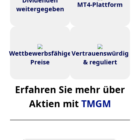
Dividenden
auf Ihr TMGM-Konto.
MT4-Plattform
weitesten verbreiteten
weitergegeben
Handelsplattform.
Profitieren Sie von einigen der
Handeln Sie mit Vertrauen, da
Wettbewerbsfähige
Vertrauenswürdig
wettbewerbsfähigsten Preise
TMGM strenge regulatorische
am Markt.
Standards einhält.
Preise
& reguliert
Erfahren Sie mehr über
Aktien mit
TMGM