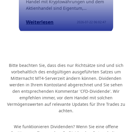
VERNOVA (GEV), SLB (SLB) und ENPHASE
Handel mit Kryptowährungen und dem
ENERGY (ENPH). Penny-KI-Aktien sind
Aktienhandel sind Eigentum,
VERITONE (VERI), REKOR SYSTEMS
Marktzugang, Handelszeiten,
(REKR) und FISCALNOTE (NOTE). Die
Regulierung, Volatilität, Erträge und
Weiterlesen
2026-07-22 06:02:47
Auswahl der KI-Aktien hängt von Ihrer
Verwahrung.
Handelsstrategie ab. Die vier gängigen
Handelsstile, die diese Entscheidung
leiten, sind konservativ, Momentum-
und Trendhandel, Swing-Trading sowie
aggressiv und risikoreich. KI-Aktien
Bitte beachten Sie, dass dies nur Richtsätze sind und sich
können auf drei Hauptwegen erworben
vorbehaltlich des endgültigen ausgeführten Satzes um
werden: durch den Handel mit Aktien-
Mitternacht MT4-Serverzeit ändern können. Dividenden
CFDs, den direkten Besitz von KI-Aktien
werden in Ihrem Kontostand abgerechnet und Sie sehen
oder den Kauf von ETFs.
den entsprechenden Kommentar 'CFD-Dividende'. Wir
empfehlen immer, vor dem Handel mit solchen
Vermögenswerten auf relevante Updates für Ihre Trades zu
achten.
Wie funktionieren Dividenden? Wenn Sie eine offene