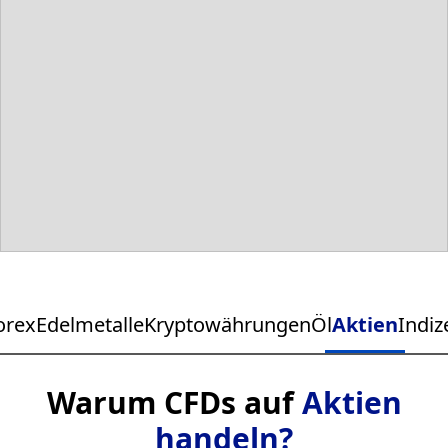
orex
Edelmetalle
Kryptowährungen
Öl
Aktien
Indiz
Warum CFDs auf
Aktien
handeln?