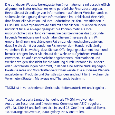
Die auf dieser Website bereitgestellten Informationen sind ausschließlich
allgemeiner Natur und stellen keine persönliche Finanzberatung dar.
Bevor Sie auf Grundlage von Informationen auf dieser Website handeln,
sollten Sie die Eignung dieser Informationen im Hinblick auf Ihre Ziele,
Ihre finanzielle Situation und Ihre Bedürfnisse prüfen. Investitionen in
CFDs und FX-Margin-Kontrakte sind mit erheblichen Risiken verbunden
und nicht für alle Anleger geeignet. Sie können mehr als Ihre
ursprüngliche Einzahlung verlieren. Sie besitzen weder das zugrunde
liegende Vermögenswert noch haben Sie ein Interesse daran. Wir
empfehlen Ihnen, unabhängigen Rat einzuholen und sicherzustellen,
dass Sie die damit verbundenen Risiken vor dem Handel vollständig
verstehen. Es ist wichtig, dass Sie das Offenlegungsdokument lesen und
berücksichtigen, bevor Sie ein auf der Website aufgeführtes Produkt
erwerben. Die auf dieser Website angebotenen Informationen und
Werbeanzeigen sind nicht für die Nutzung durch Personen in Ländern
oder Rechtsordnungen bestimmt, in denen eine solche Nutzung gegen
lokale Gesetze und Vorschriften verstoßen würde. Die auf dieser Website
angebotenen Produkte und Dienstleistungen sind nicht für Einwohner der
Vereinigten Staaten, Malaysias und Thailands bestimmt.
TMGM ist in verschiedenen Gerichtsbarkeiten autorisiert und reguliert.
Trademax Australia Limited, handelnd als TMGM, wird von der
Australian Securities and Investments Commission (ASIC) reguliert,
AFSL Nr. 436416 und befindet sich in Level 28, One International Tower,
100 Barangaroo Avenue, 2000 Sydney, NSW Australien.