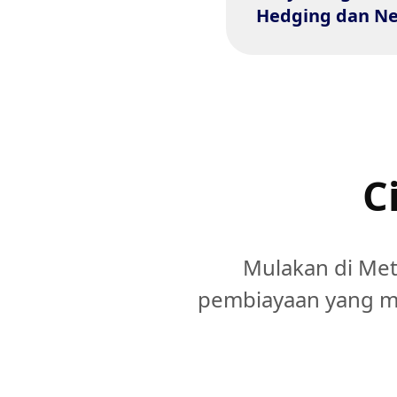
Hedging dan Ne
strategi daganga
berbeza.
C
Mulakan di Meta
pembiayaan yang mu