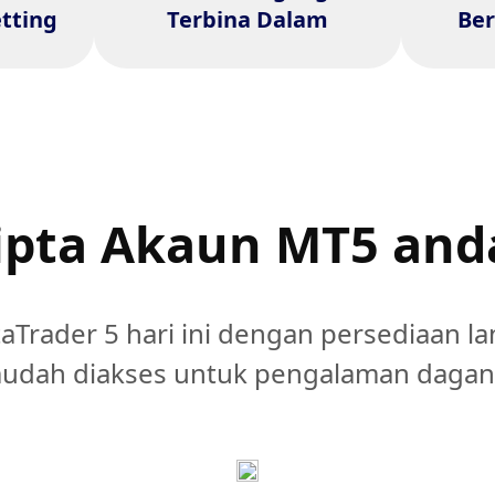
bila ma
tting
Terbina Dalam
Ber
n yang
pasaran global.
ipta
Akaun MT5
and
Trader 5 hari ini dengan persediaan la
dah diakses untuk pengalaman dagang