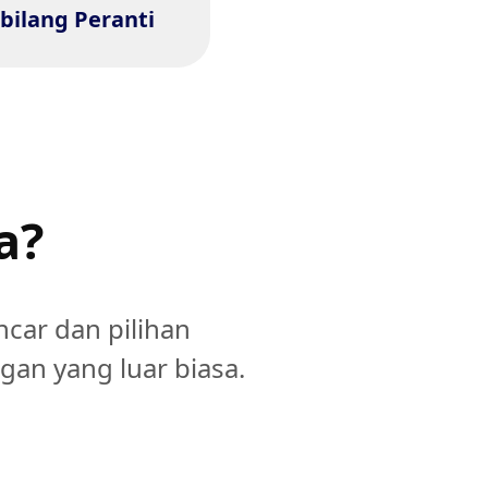
sa dan di mana-mana
bilang Peranti
sahaja.
a?
ncar dan pilihan
an yang luar biasa.