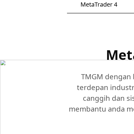
MetaTrader 4
Met
TMGM dengan b
terdepan indust
canggih dan s
membantu anda me