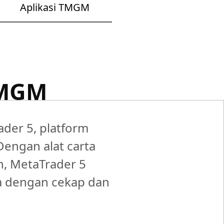
Aplikasi TMGM
TMGM
er 5, platform
engan alat carta
, MetaTrader 5
 dengan cekap dan