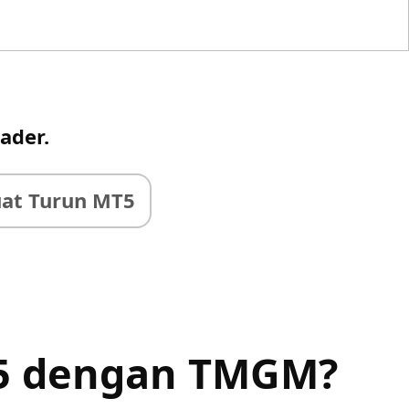
ader.
at Turun MT5
 5 dengan
TMGM
?