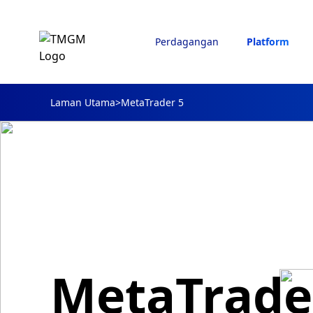
Perdagangan
Platform
Laman Utama
>
MetaTrader 5
MetaTrade