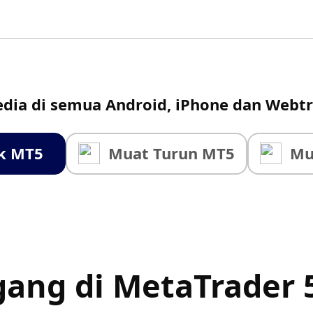
edia di semua
Android,
iPhone
dan
Webtr
uk MT5
Muat Turun MT5
Mu
ang di MetaTrader