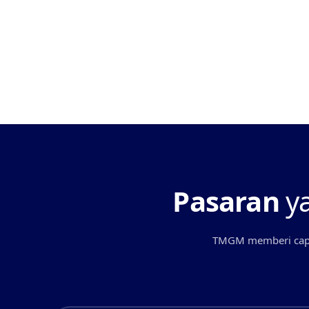
Berdagang pasaran naik dan turun
Pasaran
y
TMGM memberi capai