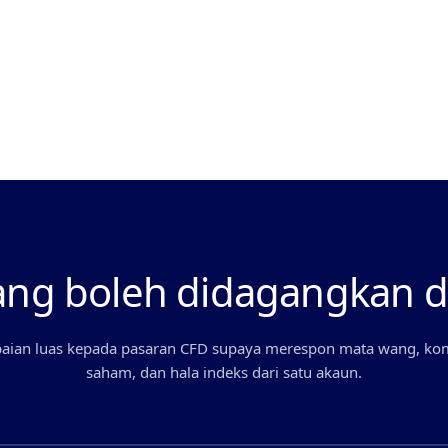
Akses pelbagai pasaran dari satu
akaun
ang boleh didagangkan 
an luas kepada pasaran CFD supaya merespon mata wang, kom
saham, dan hala indeks dari satu akaun.