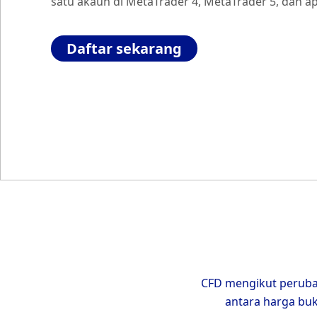
satu akaun di MetaTrader 4, MetaTrader 5, dan a
Daftar sekarang
CFD mengikut peruba
antara harga buk