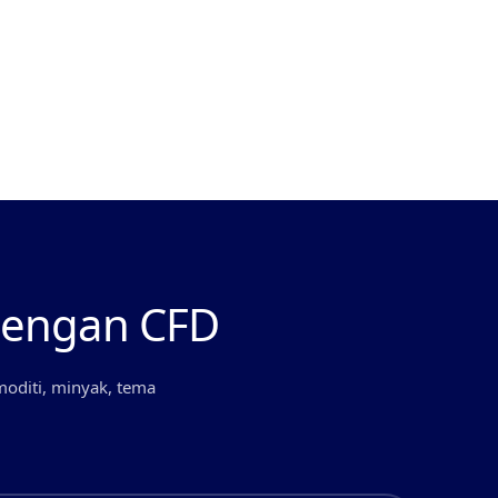
Berdagang melalui platform CFD yang
disokong
dengan CFD
oditi, minyak, tema