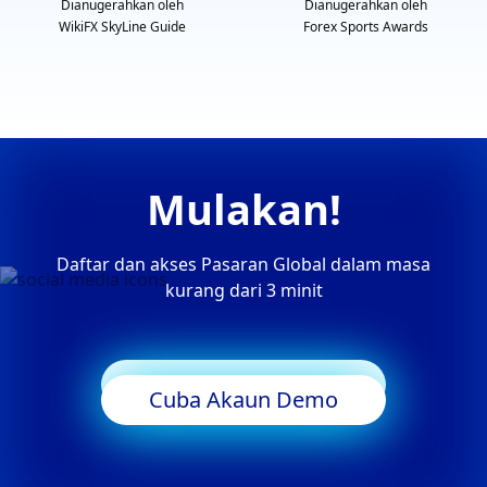
Dianugerahkan oleh
Dianugerahkan oleh
WikiFX SkyLine Guide
Forex Sports Awards
Mulakan!
Daftar dan akses Pasaran Global dalam masa
kurang dari 3 minit
Mula Berdagang
Cuba Akaun Demo