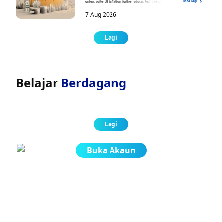
Baca lagi
unless softer US inflation further reduces Fed hike expectations.
7 Aug 2026
Lagi
Belajar
Berdagang
Lagi
Buka Akaun