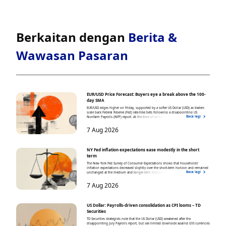
Berkaitan dengan
Berita &
Wawasan Pasaran
EUR/USD Price Forecast: Buyers eye a break above the 100-
day SMA
EUR/USD edges higher on Friday, supported by a softer US Dollar (USD) as traders
scale back Federal Reserve (Fed) rate-hike bets following a disappointing US
Baca lagi
Nonfarm Payrolls (NFP) report. At the time of writing, the pair trades around 1.1562,
hovering near a seven-week high.
7 Aug 2026
NY Fed inflation expectations ease modestly in the short
term
The New York Fed Survey of Consumer Expectations shows that households’
inflation expectations decreased slightly over the short-term horizon and remained
Baca lagi
unchanged at the medium and longer-term horizons. One-year inflation
expectations eased from 3.7% in June to 3.6% in July
7 Aug 2026
US Dollar: Payrolls-driven consolidation as CPI looms – TD
Securities
TD Securities strategists note that the US Dollar (USD) weakened after the
disappointing July Payrolls report, but see limited downside against G10 currencies