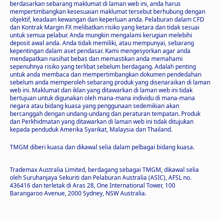
berdasarkan sebarang maklumat di laman web ini, anda harus
mempertimbangkan kesesuaian maklumat tersebut berhubung dengan
objektif, keadaan kewangan dan keperluan anda. Pelaburan dalam CFD
dan Kontrak Margin FX melibatkan risiko yang ketara dan tidak sesuai
untuk semua pelabur. Anda mungkin mengalami kerugian melebihi
deposit awal anda. Anda tidak memiliki, atau mempunyai, sebarang
kepentingan dalam aset pendasar. Kami mengesyorkan agar anda
mendapatkan nasihat bebas dan memastikan anda memahami
sepenuhnya risiko yang terlibat sebelum berdagang. Adalah penting
untuk anda membaca dan mempertimbangkan dokumen pendedahan
sebelum anda memperoleh sebarang produk yang disenaraikan di laman
web ini. Maklumat dan iklan yang ditawarkan di laman web ini tidak
bertujuan untuk digunakan oleh mana-mana individu di mana-mana
negara atau bidang kuasa yang penggunaan sedemikian akan
bercanggah dengan undang-undang dan peraturan tempatan. Produk
dan Perkhidmatan yang ditawarkan di laman web ini tidak ditujukan
kepada penduduk Amerika Syarikat, Malaysia dan Thailand.
TMGM diberi kuasa dan dikawal selia dalam pelbagai bidang kuasa.
Trademax Australia Limited, berdagang sebagai TMGM, dikawal selia
oleh Suruhanjaya Sekuriti dan Pelaburan Australia (ASIC), AFSL no.
436416 dan terletak di Aras 28, One International Tower, 100
Barangaroo Avenue, 2000 Sydney, NSW Australia.