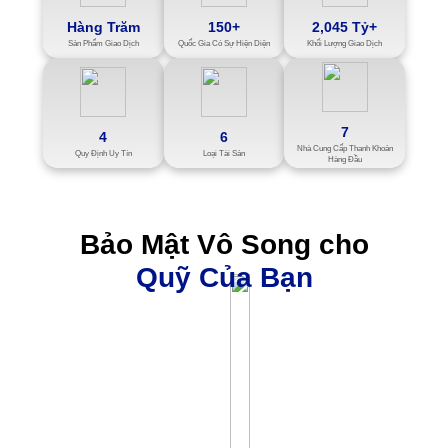
Hàng Trăm
150+
2,045 Tỷ+
Sản Phẩm Giao Dịch
Quốc Gia Có Sự Hiện Diện
Khối Lượng Giao Dịch
7
4
6
Nhà Cung Cấp Thanh Khoản
Quy Định Uy Tín
Loại Tài Sản
Hàng Đầu
Bảo Mật Vô Song cho
Quỹ Của Bạn