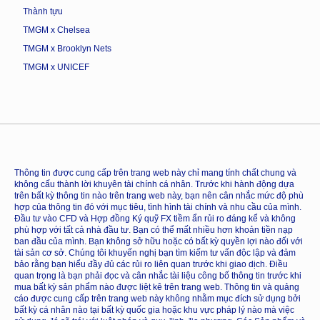
Thành tựu
TMGM x Chelsea
TMGM x Brooklyn Nets
TMGM x UNICEF
Thông tin được cung cấp trên trang web này chỉ mang tính chất chung và
không cấu thành lời khuyên tài chính cá nhân. Trước khi hành động dựa
trên bất kỳ thông tin nào trên trang web này, bạn nên cân nhắc mức độ phù
hợp của thông tin đó với mục tiêu, tình hình tài chính và nhu cầu của mình.
Đầu tư vào CFD và Hợp đồng Ký quỹ FX tiềm ẩn rủi ro đáng kể và không
phù hợp với tất cả nhà đầu tư. Bạn có thể mất nhiều hơn khoản tiền nạp
ban đầu của mình. Bạn không sở hữu hoặc có bất kỳ quyền lợi nào đối với
tài sản cơ sở. Chúng tôi khuyến nghị bạn tìm kiếm tư vấn độc lập và đảm
bảo rằng bạn hiểu đầy đủ các rủi ro liên quan trước khi giao dịch. Điều
quan trọng là bạn phải đọc và cân nhắc tài liệu công bố thông tin trước khi
mua bất kỳ sản phẩm nào được liệt kê trên trang web. Thông tin và quảng
cáo được cung cấp trên trang web này không nhằm mục đích sử dụng bởi
bất kỳ cá nhân nào tại bất kỳ quốc gia hoặc khu vực pháp lý nào mà việc