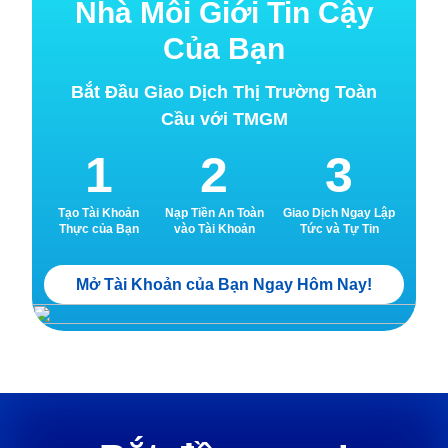
Nhà Môi Giới Tin Cậy
Của Bạn
Bắt Đầu Giao Dịch Thị Trường Toàn
Cầu với TMGM
1
2
3
Tạo Tài Khoản
Nạp Tiền An Toàn
Giao Dịch Ngay Lập
Thực của Bạn
vào Tài Khoản
Tức và Tự Tin
Mở Tài Khoản của Bạn Ngay Hôm Nay!