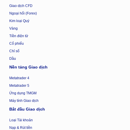
Giao dịch CFD
Ngoại hối (Forex)
Kim loại Quý
Vàng
Tiền điện tử
Cổ phiếu
Chỉ số
Dầu
Nền tảng Giao dịch
Metatrader 4
Metatrader 5
Ứng dụng TMGM
Máy tính Giao dịch
Bắt đầu Giao dịch
Loại Tài khoản
Nạp & Rút tiền