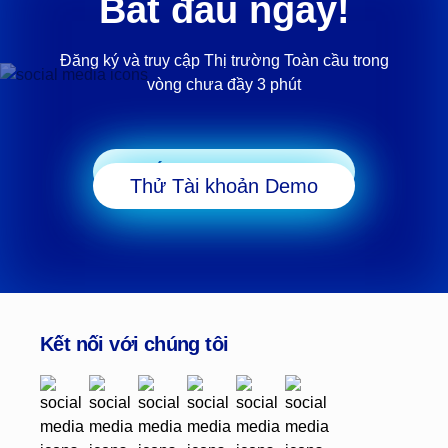
Bắt đầu ngay!
Đăng ký và truy cập Thị trường Toàn cầu trong
vòng chưa đầy 3 phút
Bắt đầu Giao dịch
Thử Tài khoản Demo
Kết nối với chúng tôi