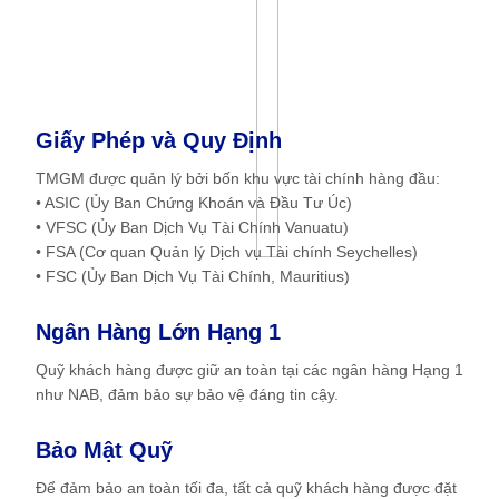
Giấy Phép và Quy Định
TMGM được quản lý bởi bốn khu vực tài chính hàng đầu:
• ASIC (Ủy Ban Chứng Khoán và Đầu Tư Úc)
• VFSC (Ủy Ban Dịch Vụ Tài Chính Vanuatu)
• FSA (Cơ quan Quản lý Dịch vụ Tài chính Seychelles)
• FSC (Ủy Ban Dịch Vụ Tài Chính, Mauritius)
Ngân Hàng Lớn Hạng 1
Quỹ khách hàng được giữ an toàn tại các ngân hàng Hạng 1
như NAB, đảm bảo sự bảo vệ đáng tin cậy.
Bảo Mật Quỹ
Để đảm bảo an toàn tối đa, tất cả quỹ khách hàng được đặt