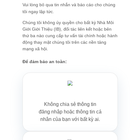
Vui lòng bỏ qua tin nhắn và báo cáo cho chúng
tôi ngay lập tức.
Chúng tôi không ủy quyền cho bất kỳ Nhà Môi
Giới Giới Thiệu (IB), đối tác liên kết hoặc bên
thứ ba nào cung cấp tư vấn tài chính hoặc hành
động thay mặt chúng tôi trên các nền tảng
mạng xã hội.
Để đảm bảo an toàn:
Không
chia sẻ thông tin
đăng nhập hoặc thông tin cá
nhân của bạn với bất kỳ ai.