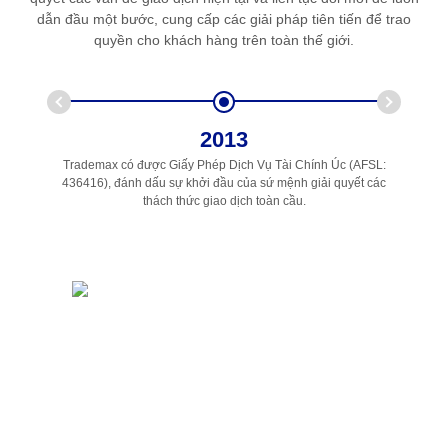
dẫn đầu một bước, cung cấp các giải pháp tiên tiến để trao
quyền cho khách hàng trên toàn thế giới.
2013
Trademax có được Giấy Phép Dịch Vụ Tài Chính Úc (AFSL:
436416), đánh dấu sự khởi đầu của sứ mệnh giải quyết các
thách thức giao dịch toàn cầu.