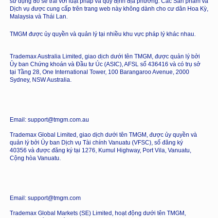
sử dụng đó sẽ trái với luật pháp và quy định địa phương. Các Sản phẩm và
Dịch vụ được cung cấp trên trang web này không dành cho cư dân Hoa Kỳ,
Malaysia và Thái Lan.
TMGM được ủy quyền và quản lý tại nhiều khu vực pháp lý khác nhau.
Trademax Australia Limited, giao dịch dưới tên TMGM, được quản lý bởi
Ủy ban Chứng khoán và Đầu tư Úc (ASIC), AFSL số 436416 và có trụ sở
tại Tầng 28, One International Tower, 100 Barangaroo Avenue, 2000
Sydney, NSW Australia.
Email: support@tmgm.com.au
Trademax Global Limited, giao dịch dưới tên TMGM, được ủy quyền và
quản lý bởi Ủy ban Dịch vụ Tài chính Vanuatu (VFSC), số đăng ký
40356 và được đăng ký tại 1276, Kumul Highway, Port Vila, Vanuatu,
Cộng hòa Vanuatu.
Email: support@tmgm.com
Trademax Global Markets (SE) Limited, hoạt động dưới tên TMGM,