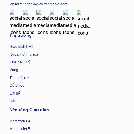
Website:
https://www.tmgmasia.com
Thị trường
Giao dịch CFD
Ngoại hối (Forex)
Kim loại Quý
Vàng
Tiền điện tử
Cổ phiếu
Chỉ số
Dầu
Nền tảng Giao dịch
Metatrader 4
Metatrader 5