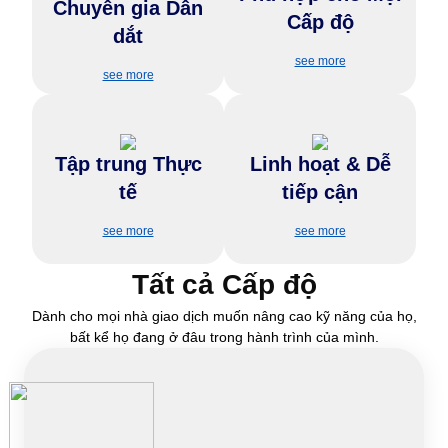
Chuyên gia Dẫn
chuyên gia giao dịch dày dạn
mô-đun nâng cao để phù hợp
Cấp độ
kinh nghiệm.
với nhu cầu của bạn.
dắt
see more
see more
Tập trung Thực
Linh hoạt & Dễ
Học thông qua các ví dụ thị
Học bất cứ lúc nào, bất cứ đâu
trường trực tiếp và chiến lược
thông qua nền tảng thân thiện
tế
tiếp cận
có thể thực hiện.
với người dùng của chúng tôi.
see more
see more
Tất cả Cấp độ
Dành cho mọi nhà giao dịch muốn nâng cao kỹ năng của họ,
bất kể họ đang ở đâu trong hành trình của mình.