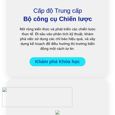
Cấp độ Trung cấp
Bộ công cụ Chiến lược
Mở rộng kiến thức và phát triển các chiến lược
thực tế. Đi sâu vào phân tích kỹ thuật, khám
phá việc sử dụng các chỉ báo hiệu quả, và xây
dựng kế hoạch để điều hướng thị trường biến
động một cách tự tin.
Khám phá Khóa học