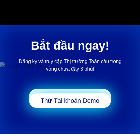
Bắt đầu ngay!
Đăng ký và truy cập Thị trường Toàn cầu trong
vòng chưa đầy 3 phút
Bắt đầu Giao dịch
Thử Tài khoản Demo