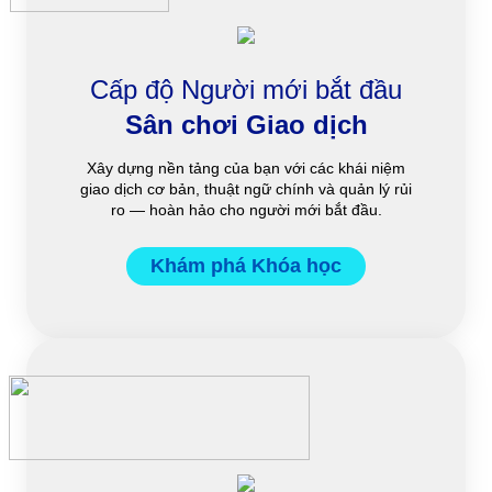
Cấp độ Người mới bắt đầu
Sân chơi Giao dịch
Xây dựng nền tảng của bạn với các khái niệm
giao dịch cơ bản, thuật ngữ chính và quản lý rủi
ro — hoàn hảo cho người mới bắt đầu.
Khám phá Khóa học