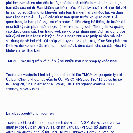
phù hợp với tất cả nhà đầu tư. Bạn có thể mất nhiều hơn khoản tiền nạp
ban đầu của mình. Bạn không sở hữu hoặc có bất kỳ quyền lợi nào đối với
tài sản cơ sở. Chúng tôi khuyến nghị bạn tìm kiếm tư vấn độc lập và đảm
bảo rằng bạn hiểu đầy đủ các rủi ro liên quan trước khi giao dịch. Điều
quan trọng là bạn phải đọc và cân nhắc tài liệu công bố thông tin trước khi
mua bất kỳ sản phẩm nào được liệt kê trên trang web. Thông tin và quảng
cáo được cung cấp trên trang web này không nhằm mục đích sử dụng bởi
bất kỳ cá nhân nào tại bất kỳ quốc gia hoặc khu vực pháp lý nào mà việc
sử dụng đó sẽ trái với luật pháp và quy định địa phương. Các Sản phẩm và
Dịch vụ được cung cấp trên trang web này không dành cho cư dân Hoa Kỳ,
Malaysia và Thái Lan.
TMGM được ủy quyền và quản lý tại nhiều khu vực pháp lý khác nhau.
Trademax Australia Limited, giao dịch dưới tên TMGM, được quản lý bởi
Ủy ban Chứng khoán và Đầu tư Úc (ASIC), AFSL số 436416 và có trụ sở
tại Tầng 28, One International Tower, 100 Barangaroo Avenue, 2000
Sydney, NSW Australia.
Email: support@tmgm.com.au
Trademax Global Limited, giao dịch dưới tên TMGM, được ủy quyền và
quản lý bởi Ủy ban Dịch vụ Tài chính Vanuatu (VFSC), số đăng ký
40356 và được đăng ký tại 1276, Kumul Highway, Port Vila, Vanuatu,