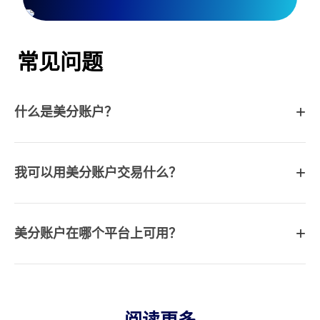
返佣四舍五入到两位小数。
示例：
4 USC（0.004 USD）→ 四舍五入为0
常见问题
5 USC（0.005 USD）→ 四舍五入为0.01 
佣金
经典：$0
+
什么是美分账户？
Edge：每手$0.07（标准的1/100）
执行类型
市价执行
+
我可以用美分账户交易什么？
剥头皮
允许
+
美分账户在哪个平台上可用？
对冲
允许