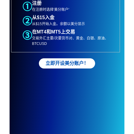
注册
①
在注册时选择'美分账户'
合约规模
外汇：1,000
从$15入金
②
黄金/白银：1
从$15开始入金。余额以美分显示
原油：1
在MT4和MT5上交易
③
交易外汇主要/次要货币对、黄金、白银、原油、
BTCUSD
最小手数
0.01手
立即开设美分账户！
最大手数
每笔交易500手
最大订单数
每个账户200个订单
点差
与经典账户相同
四舍五入到16-USD：