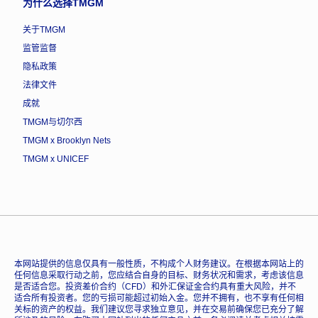
为什么选择TMGM
关于TMGM
监管监督
隐私政策
法律文件
成就
TMGM与切尔西
TMGM x Brooklyn Nets
TMGM x UNICEF
本网站提供的信息仅具有一般性质，不构成个人财务建议。在根据本网站上的
任何信息采取行动之前，您应结合自身的目标、财务状况和需求，考虑该信息
是否适合您。投资差价合约（CFD）和外汇保证金合约具有重大风险，并不
适合所有投资者。您的亏损可能超过初始入金。您并不拥有，也不享有任何相
关标的资产的权益。我们建议您寻求独立意见，并在交易前确保您已充分了解