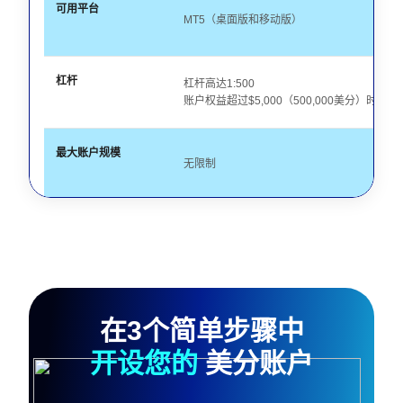
可用平台
MT5（桌面版和移动版）
杠杆
杠杆高达1:500
账户权益超过$5,000（500,000美分）时最高1:
最大账户规模
无限制
账户类型
公开报价：经典和EDGE 离线报价：STD
可用工具
外汇：主要和次要货币对
商品：黄金、白银
在3个简单步骤中
能源：原油
加密货币：仅BTCUSD
开设您的
美分账户
不可用：异国货币对、指数、股票、其他加密
请查看
TMGM产品计划
获取完整产品列表。