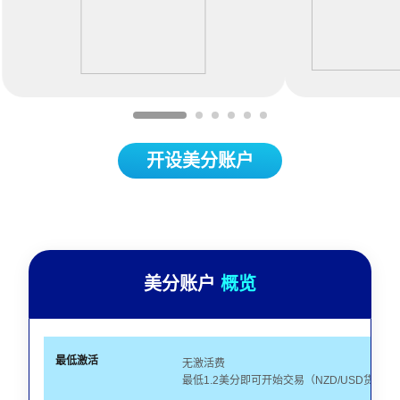
Item
1
of
开设美分账户
6
美分账户
概览
最低激活
无激活费
最低1.2美分即可开始交易（NZD/USD货币对