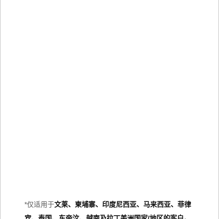
*仅适用于
文莱、柬埔寨、印度尼西亚、马来西亚、菲律
宾、泰国、东帝汶、越南及拉丁美洲国家/地区的客户。