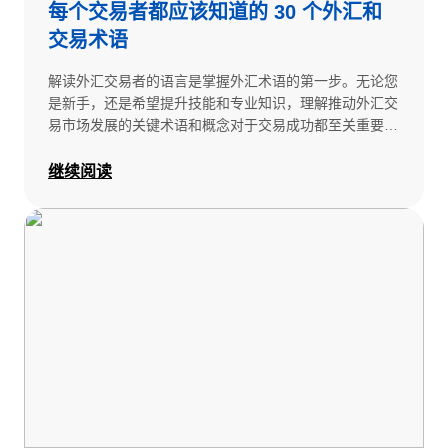
每个交易者都应该知道的 30 个外汇和
交易术语
解读外汇交易者的语言是掌握外汇术语的第一步。无论您
是新手，还是希望提升技能和专业知识，理解推动外汇交
易市场发展的关键术语和概念对于交易成功都至关重要。
本指南将为您提供所需的知识和术语，助您在快节奏、激
动人心的货币交易世界中游刃有余。从解读货币对，到掌
继续阅读
握高级交易策略背后的理念，您掌握的每一个术语都将是
您交易宝库中的又一利器。深入了解这 30 个外汇基本术
语，开启您的外汇交易之旅，领先一步。