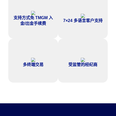
对支持的入金与出金方式，
提供 7×24 客户支持，超 10 种
TMGM 不收取手续费，帮助您
语言，并按您所在地区提供相应
支持方式免 TMGM 入
更高效地入金与管理账户。
7×24 多语言客户支持
服务。
金/出金手续费
在 MetaTrader 4、MetaTrader
在相关司法辖区通过受监管主体
5 与 TMGM 应用程序的桌面与
为您提供服务。
移动端上交易差价合约。
多终端交易
受监管的经纪商