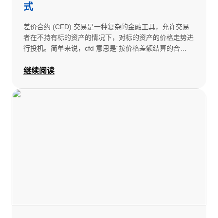
式
差价合约 (CFD) 交易是一种复杂的金融工具，允许交易
者在不持有标的资产的情况下，对标的资产的价格走势进
行投机。简单来说，cfd 意思是“按价格差额结算的合
约”。通过差价合约，您可以利用市场的涨跌，通过单一
交易平台进入多元化的金融市场。该模式具备显著灵活
继续阅读
性，进阶交易中常会结合 差价合约交易策略 来管理风险
与机会。 差价合约是一种衍生产品，反映了各种资产类
别的表现，包括： - 股票和权益 - 股票指数 - 外汇（货币
对） - 大宗商品（石油、黄金、农产品） - 加密货币（比
特币、以太坊等） - 债券和国债 - ETF（交易所交易基
金） 交易差价合约时，您与经纪商约定，从您开仓到平
仓期间的资产价值差额进行交易。与传统交易方式相比，
这种安排具有独特优势，并可参考 差价合约交易实例解
析 以理解决策在不同市场中的具体表现。