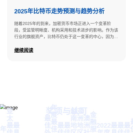
2025年比特币走势预测与趋势分析
随着2025年的到来，加密货币市场正进入一个变革阶
段，受监管明晰度、机构采用和技术进步的影响。作为该
行业的旗舰资产，比特币仍处于这一变革的中心，因为新
的金融产品和市场动态正在重塑其发展轨迹。 在2025年
比特币展望中，我们重点介绍了将影响其价格走势、采用
继续阅读
和长期价值主张的五大趋势： - 稳定币正从交易领域发展
到全球金融领域。 - 现实世界资产（RWA）的代币化推动
资本效率。 - 比特币ETF的兴起正在重塑机构需求。 -
DeFi的复苏催生了新的金融模式。 - 加密货币友好的监管
环境促进了更广泛的采用。 本分析深入探讨了这些转变
将如何影响比特币，并洞察了2025年交易者和投资者面
临的机遇和风险。
年
奖项与认可
亚
越
亚
度
金
太
最
南
洲
澳
最
融
最
最
佳
最
最
地
地
洲
2022
最
最
最
年
佳
服
佳
具
外
佳
佳
区
区
社
年度
具
佳
佳