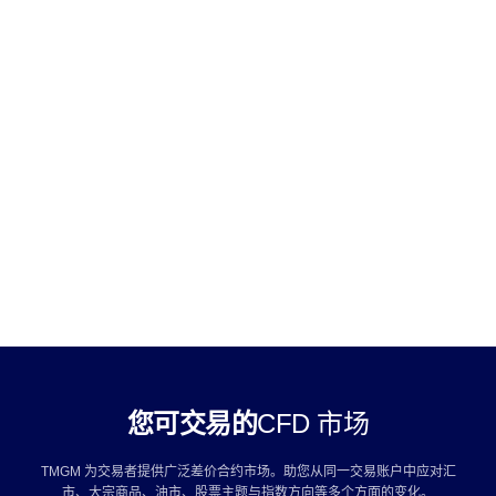
在符合产品与客户所在地规则下可使用杠杆
通过所支持的差价合约交易终端进行交易
您可交易的
CFD 市场
TMGM 为交易者提供广泛差价合约市场。助您从同一交易账户中应对汇
市、大宗商品、油市、股票主题与指数方向等多个方面的变化。