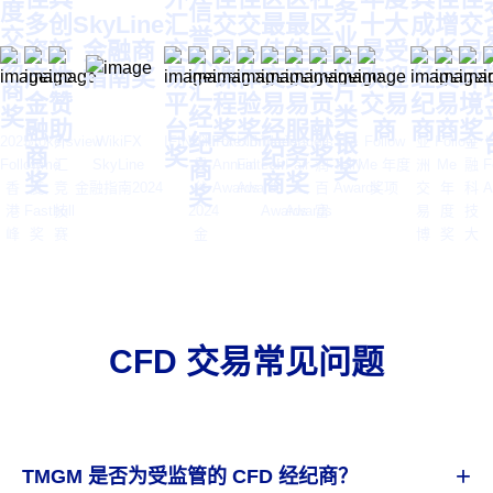
度
信
务
多
创
SkyLine
汇
交
交
最
最
区
十大
成
增
交
交
誉
业
资
新
金融商
交
易
易
佳
佳
重
最受
长
长
易
易
外
短
产
性
指南奖
易
课
体
交
交
大
欢迎
经
交
环
商
汇
片
金
赞
平
程
验
易
易
贡
交易
纪
易
境
奖
经
类
融
助
台
奖
奖
经
服
献
商
商
商
奖
纪
银
2025
Brokersview
外
WikiFX
IFINEXPO
WikiFX
ForexBrokers
Ultimate
Traders
Traders
胡
The
Follow
亚
Follow
金
商
奖
纪
务
奖
Followme
年
汇
SkyLine
商
曼
Annual
Fintech
Fair
Fair
润
奖
Telly
Me 年度
洲
Me
融
F
奖
商
奖
香
度
竞
金融指南2024
谷
Awards
Awards
&
&
百
Awards
奖项
交
年
科
A
奖
港
Fastbull
技
2024
Awards
Awards
富
易
度
技
峰
奖
赛
金
博
奖
大
会
项
事
融
览
项
会
奖
博
会
项
览
会
CFD 交易常见问题
+
TMGM 是否为受监管的 CFD 经纪商？