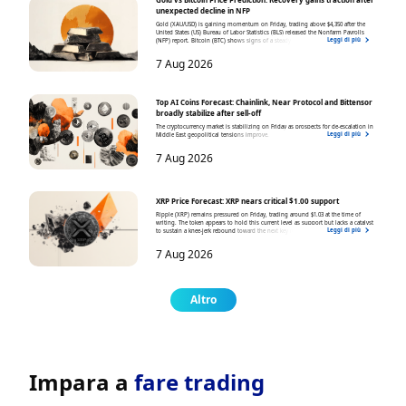
unexpected decline in NFP
Gold (XAU/USD) is gaining momentum on Friday, trading above $4,350 after the
United States (US) Bureau of Labor Statistics (BLS) released the Nonfarm Payrolls
Leggi di più
(NFP) report. Bitcoin (BTC) shows signs of a steady recovery above $65,000, buoyed
by growing risk-on sentiment.
7 Aug 2026
Top AI Coins Forecast: Chainlink, Near Protocol and Bittensor
broadly stabilize after sell-off
The cryptocurrency market is stabilizing on Friday as prospects for de-escalation in
Leggi di più
Middle East geopolitical tensions improve.
7 Aug 2026
XRP Price Forecast: XRP nears critical $1.00 support
Ripple (XRP) remains pressured on Friday, trading around $1.03 at the time of
writing. The token appears to hold this current level as support but lacks a catalyst
Leggi di più
to sustain a knee-jerk rebound toward the next key resistance at $1.10.
7 Aug 2026
Altro
Impara a
fare trading