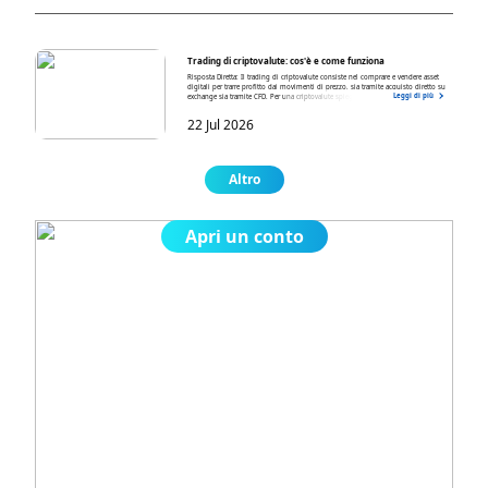
Trading di criptovalute: cos'è e come funziona
Risposta Diretta: Il trading di criptovalute consiste nel comprare e vendere asset
digitali per trarre profitto dai movimenti di prezzo, sia tramite acquisto diretto su
Leggi di più
exchange sia tramite CFD. Per una criptovalute spiegazione semplice, il punto
chiave è questo: le criptovalute sono asset digitali basati su blockchain,
negoziabili 24 ore su 24, molto volatili e adatti solo a chi comprende bene rischio,
22 Jul 2026
leva e gestione della posizione. Nei risultati di ricerca compaiono anche formule
come crypto trading, trading cripto, criptovalute trading, trading di crypto e
trading su criptovalute, ma in italiano la forma più naturale resta trading di
criptovalute.
Altro
Apri un conto