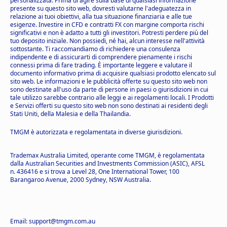
personalizzata. Prima di agire sulla base di qualsiasi informazione
presente su questo sito web, dovresti valutarne l'adeguatezza in
relazione ai tuoi obiettivi, alla tua situazione finanziaria e alle tue
esigenze. Investire in CFD e contratti FX con margine comporta rischi
significativi e non è adatto a tutti gli investitori. Potresti perdere più del
tuo deposito iniziale. Non possiedi, né hai, alcun interesse nell'attività
sottostante. Ti raccomandiamo di richiedere una consulenza
indipendente e di assicurarti di comprendere pienamente i rischi
connessi prima di fare trading. È importante leggere e valutare il
documento informativo prima di acquisire qualsiasi prodotto elencato sul
sito web. Le informazioni e le pubblicità offerte su questo sito web non
sono destinate all'uso da parte di persone in paesi o giurisdizioni in cui
tale utilizzo sarebbe contrario alle leggi e ai regolamenti locali. I Prodotti
e Servizi offerti su questo sito web non sono destinati ai residenti degli
Stati Uniti, della Malesia e della Thailandia.
TMGM è autorizzata e regolamentata in diverse giurisdizioni.
Trademax Australia Limited, operante come TMGM, è regolamentata
dalla Australian Securities and Investments Commission (ASIC), AFSL
n. 436416 e si trova a Level 28, One International Tower, 100
Barangaroo Avenue, 2000 Sydney, NSW Australia.
Email: support@tmgm.com.au