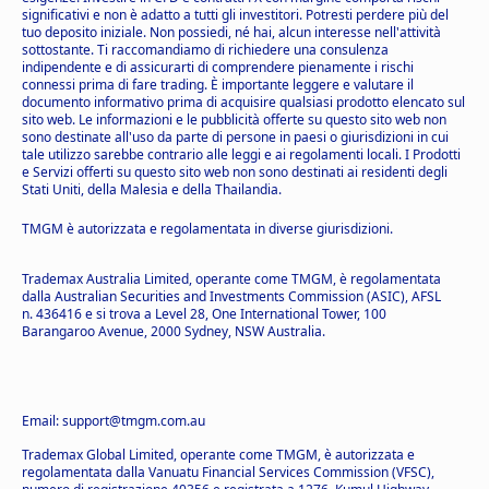
significativi e non è adatto a tutti gli investitori. Potresti perdere più del
tuo deposito iniziale. Non possiedi, né hai, alcun interesse nell'attività
sottostante. Ti raccomandiamo di richiedere una consulenza
indipendente e di assicurarti di comprendere pienamente i rischi
connessi prima di fare trading. È importante leggere e valutare il
documento informativo prima di acquisire qualsiasi prodotto elencato sul
sito web. Le informazioni e le pubblicità offerte su questo sito web non
sono destinate all'uso da parte di persone in paesi o giurisdizioni in cui
tale utilizzo sarebbe contrario alle leggi e ai regolamenti locali. I Prodotti
e Servizi offerti su questo sito web non sono destinati ai residenti degli
Stati Uniti, della Malesia e della Thailandia.
TMGM è autorizzata e regolamentata in diverse giurisdizioni.
Trademax Australia Limited, operante come TMGM, è regolamentata
dalla Australian Securities and Investments Commission (ASIC), AFSL
n. 436416 e si trova a Level 28, One International Tower, 100
Barangaroo Avenue, 2000 Sydney, NSW Australia.
Email: support@tmgm.com.au
Trademax Global Limited, operante come TMGM, è autorizzata e
regolamentata dalla Vanuatu Financial Services Commission (VFSC),