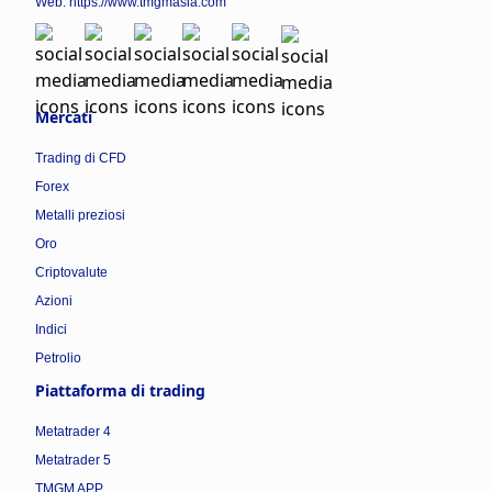
Web:
https://www.tmgmasia.com
Mercati
Trading di CFD
Forex
Metalli preziosi
Oro
Criptovalute
Azioni
Indici
Petrolio
Piattaforma di trading
Metatrader 4
Metatrader 5
TMGM APP