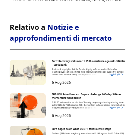
Relativo a
Notizie e
approfondimenti di mercato
Euro: Recovery stalls near 1.1550 resistance against US Dollar
– Scotiabank
Scotiabank highlights that the Euro is slightly softer versus the Dollar after
touching levels last seen in mid-June, with fundamentals still supportive as yield
Leggi di più
spreads turn. Spot has nearly converged with their fair value based on the 2-year
Germany–US spread.
6 Aug 2026
EUR/USD Price Forecast: Buyers challenge 100-day SMA as
momentum turns bullish
EUR/USD trades on the back foot on Thursday, snapping a two-day winning streak
as the US Dollar (USD) steadies. Still, the near-term technical picture remains bullish
Leggi di più
following the late-July rebound from below 1.1400. At the time of writing, the pair
trades around 1.1534, down 0.15% on the day.
6 Aug 2026
Euro edges down while US NFP takes centre stage
The Euro (EUR) trades marginally lower at around 1.1545 against the US Dollar (USD)