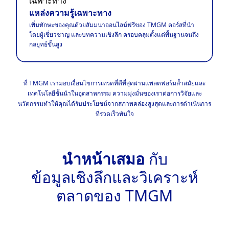
แหล่งความรู้เฉพาะทาง
เพิ่มทักษะของคุณด้วยสัมมนาออนไลน์ฟรีของ TMGM คอร์สที่นำ
โดยผู้เชี่ยวชาญ และบทความเชิงลึก ครอบคลุมตั้งแต่พื้นฐานจนถึง
กลยุทธ์ขั้นสูง
ที่ TMGM เรามอบเงื่อนไขการเทรดที่ดีที่สุดผ่านแพลตฟอร์มล้ำสมัยและ
เทคโนโลยีชั้นนำในอุตสาหกรรม ความมุ่งมั่นของเราต่อการวิจัยและ
นวัตกรรมทำให้คุณได้รับประโยชน์จากสภาพคล่องสูงสุดและการดำเนินการ
ที่รวดเร็วทันใจ
นำหน้าเสมอ
กับ
ข้อมูลเชิงลึกและวิเคราะห์
ตลาดของ TMGM