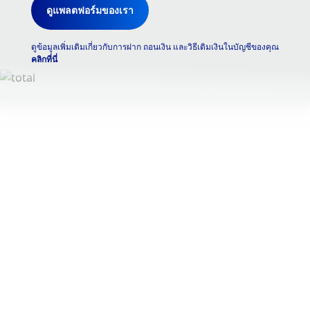
ดูแพลตฟอร์มของเรา
ดูข้อมูลเพิ่มเติมเกี่ยวกับการฝาก ถอนเงิน และวิธีเติมเงินในบัญชีของคุณ
คลิกที่นี่