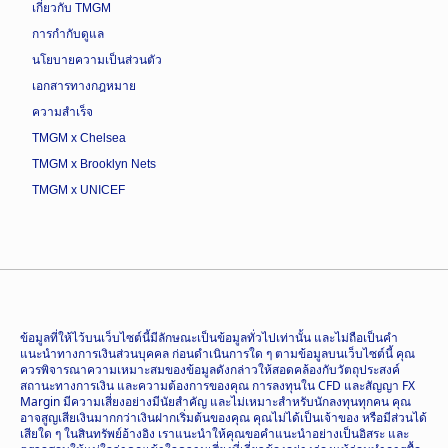
เกี่ยวกับ TMGM
การกำกับดูแล
นโยบายความเป็นส่วนตัว
เอกสารทางกฎหมาย
ความสำเร็จ
TMGM x Chelsea
TMGM x Brooklyn Nets
TMGM x UNICEF
ข้อมูลที่ให้ไว้บนเว็บไซต์นี้มีลักษณะเป็นข้อมูลทั่วไปเท่านั้น และไม่ถือเป็นคำ
แนะนำทางการเงินส่วนบุคคล ก่อนดำเนินการใด ๆ ตามข้อมูลบนเว็บไซต์นี้ คุณ
ควรพิจารณาความเหมาะสมของข้อมูลดังกล่าวให้สอดคล้องกับวัตถุประสงค์
สถานะทางการเงิน และความต้องการของคุณ การลงทุนใน CFD และสัญญา FX
Margin มีความเสี่ยงอย่างมีนัยสำคัญ และไม่เหมาะสำหรับนักลงทุนทุกคน คุณ
อาจสูญเสียเงินมากกว่าเงินฝากเริ่มต้นของคุณ คุณไม่ได้เป็นเจ้าของ หรือมีส่วนได้
เสียใด ๆ ในสินทรัพย์อ้างอิง เราแนะนำให้คุณขอคำแนะนำอย่างเป็นอิสระ และ