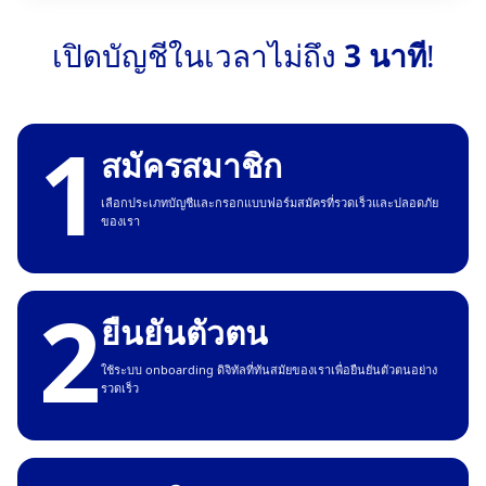
เปิดบัญชีในเวลาไม่ถึง
3 นาที
!
1
สมัครสมาชิก
เลือกประเภทบัญชีและกรอกแบบฟอร์มสมัครที่รวดเร็วและปลอดภัย
ของเรา
2
ยืนยันตัวตน
ใช้ระบบ onboarding ดิจิทัลที่ทันสมัยของเราเพื่อยืนยันตัวตนอย่าง
รวดเร็ว