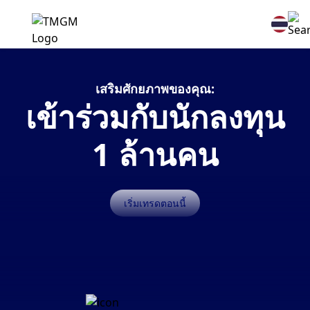
เสริมศักยภาพของคุณ:
เข้าร่วมกับนักลงทุน
1 ล้านคน
เริ่มเทรดตอนนี้