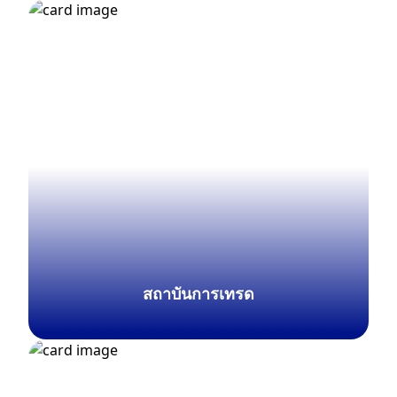
สถาบันการเทรด