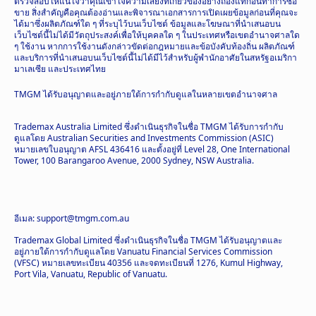
ตรวจสอบให้แน่ใจว่าคุณเข้าใจความเสี่ยงที่เกี่ยวข้องอย่างถ่องแท้ก่อนทำการซื้อ
ขาย สิ่งสำคัญคือคุณต้องอ่านและพิจารณาเอกสารการเปิดเผยข้อมูลก่อนที่คุณจะ
ได้มาซึ่งผลิตภัณฑ์ใด ๆ ที่ระบุไว้บนเว็บไซต์ ข้อมูลและโฆษณาที่นำเสนอบน
เว็บไซต์นี้ไม่ได้มีวัตถุประสงค์เพื่อให้บุคคลใด ๆ ในประเทศหรือเขตอำนาจศาลใด
ๆ ใช้งาน หากการใช้งานดังกล่าวขัดต่อกฎหมายและข้อบังคับท้องถิ่น ผลิตภัณฑ์
และบริการที่นำเสนอบนเว็บไซต์นี้ไม่ได้มีไว้สำหรับผู้พำนักอาศัยในสหรัฐอเมริกา
มาเลเซีย และประเทศไทย
TMGM ได้รับอนุญาตและอยู่ภายใต้การกำกับดูแลในหลายเขตอำนาจศาล
Trademax Australia Limited ซึ่งดำเนินธุรกิจในชื่อ TMGM ได้รับการกำกับ
ดูแลโดย Australian Securities and Investments Commission (ASIC)
หมายเลขใบอนุญาต AFSL 436416 และตั้งอยู่ที่ Level 28, One International
Tower, 100 Barangaroo Avenue, 2000 Sydney, NSW Australia.
อีเมล: support@tmgm.com.au
Trademax Global Limited ซึ่งดำเนินธุรกิจในชื่อ TMGM ได้รับอนุญาตและ
อยู่ภายใต้การกำกับดูแลโดย Vanuatu Financial Services Commission
(VFSC) หมายเลขทะเบียน 40356 และจดทะเบียนที่ 1276, Kumul Highway,
Port Vila, Vanuatu, Republic of Vanuatu.