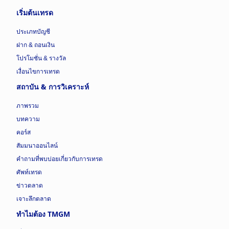
เริ่มต้นเทรด
ประเภทบัญชี
ฝาก & ถอนเงิน
โปรโมชั่น & รางวัล
เงื่อนไขการเทรด
สถาบัน & การวิเคราะห์
ภาพรวม
บทความ
คอร์ส
สัมมนาออนไลน์
คำถามที่พบบ่อยเกี่ยวกับการเทรด
ศัพท์เทรด
ข่าวตลาด
เจาะลึกตลาด
ทำไมต้อง TMGM