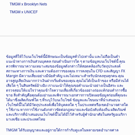
TMGM x Brooklyn Nets
TMGM x UNICEF
ข้อมูลที่ให้ไว้บนเว็บไซต์นี้มีลักษณะเป็นข้อมูลทั่วไปเท่านั้น และไม่ถือเป็นคำ
แนะนำทางการเงินส่วนบุคคล ก่อนดำเนินการใด ๆ ตามข้อมูลบนเว็บไซต์นี้ คุณ
ควรพิจารณาความเหมาะสมของข้อมูลดังกล่าวให้สอดคล้องกับวัตถุประสงค์
สถานะทางการเงิน และความต้องการของคุณ การลงทุนใน CFD และสัญญา FX
Margin มีความเสี่ยงอย่างมีนัยสำคัญ และไม่เหมาะสำหรับนักลงทุนทุกคน คุณ
อาจสูญเสียเงินมากกว่าเงินฝากเริ่มต้นของคุณ คุณไม่ได้เป็นเจ้าของ หรือมีส่วนได้
เสียใด ๆ ในสินทรัพย์อ้างอิง เราแนะนำให้คุณขอคำแนะนำอย่างเป็นอิสระ และ
ตรวจสอบให้แน่ใจว่าคุณเข้าใจความเสี่ยงที่เกี่ยวข้องอย่างถ่องแท้ก่อนทำการซื้อ
ขาย สิ่งสำคัญคือคุณต้องอ่านและพิจารณาเอกสารการเปิดเผยข้อมูลก่อนที่คุณจะ
ได้มาซึ่งผลิตภัณฑ์ใด ๆ ที่ระบุไว้บนเว็บไซต์ ข้อมูลและโฆษณาที่นำเสนอบน
เว็บไซต์นี้ไม่ได้มีวัตถุประสงค์เพื่อให้บุคคลใด ๆ ในประเทศหรือเขตอำนาจศาลใด
ๆ ใช้งาน หากการใช้งานดังกล่าวขัดต่อกฎหมายและข้อบังคับท้องถิ่น ผลิตภัณฑ์
และบริการที่นำเสนอบนเว็บไซต์นี้ไม่ได้มีไว้สำหรับผู้พำนักอาศัยในสหรัฐอเมริกา
มาเลเซีย และประเทศไทย
TMGM ได้รับอนุญาตและอยู่ภายใต้การกำกับดูแลในหลายเขตอำนาจศาล