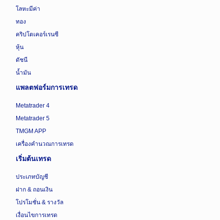
โลหะมีค่า
ทอง
คริปโตเคอร์เรนซี
หุ้น
ดัชนี
น้ำมัน
แพลตฟอร์มการเทรด
Metatrader 4
Metatrader 5
TMGM APP
เครื่องคำนวณการเทรด
เริ่มต้นเทรด
ประเภทบัญชี
ฝาก & ถอนเงิน
โปรโมชั่น & รางวัล
เงื่อนไขการเทรด