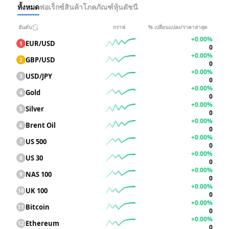
ทั้งหมด
ฟอเร็กซ์
สินค้าโภคภัณฑ์
หุ้น
ดัชนี
อันดับ
กราฟ
% เปลี่ยนแปลง/ราคาล่าสุด
+0.00%
EUR/USD
1
0
+0.00%
GBP/USD
2
0
+0.00%
USD/JPY
3
0
+0.00%
Gold
4
0
+0.00%
Silver
5
0
+0.00%
Brent Oil
6
0
+0.00%
US 500
7
0
+0.00%
US 30
8
0
+0.00%
NAS 100
9
0
+0.00%
UK 100
10
0
+0.00%
Bitcoin
11
0
+0.00%
Ethereum
12
0