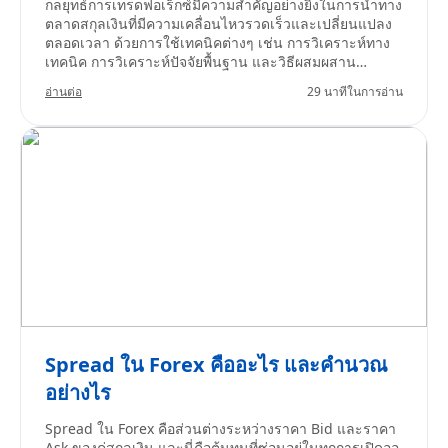
กลยุทธ์การเทรดฟอเร็กซ์มีความสำคัญอย่างยิ่งในการนำทาง
ตลาดสกุลเงินที่มีความเคลื่อนไหวรวดเร็วและเปลี่ยนแปลง
ตลอดเวลา ด้วยการใช้เทคนิคต่างๆ เช่น การวิเคราะห์ทาง
เทคนิค การวิเคราะห์ปัจจัยพื้นฐาน และวิธีผสมผสาน
เทรดเดอร์สามารถตัดสินใจอย่างมีข้อมูลที่สอดคล้องกับ
อ่านต่อ
29 นาทีในการอ่าน
สภาพตลาดและสไตล์การเทรดส่วนบุคคล ไม่ว่าจะเน้น
โอกาสระยะสั้นอย่างการสแคปปิ้ง (scalping) หรือใช้วิธีการ
เทรดระยะยาวแบบโพซิชันเทรดดิ้ง (position trading) การ
เข้าใจในกลยุทธ์ที่หลากหลายถือเป็นกุญแจสำคัญสู่ความ
สำเร็จอย่างต่อเนื่องในการเทรดฟอเร็กซ์
Spread ใน Forex คืออะไร และคำนวณ
อย่างไร
Spread ใน Forex คือส่วนต่างระหว่างราคา Bid และราคา
Ask ของคู่สกุลเงิน และนี่คือต้นทุนที่ซ่อนอยู่ในทุกการเปิดออ