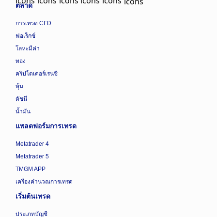
ตลาด
การเทรด CFD
ฟอเร็กซ์
โลหะมีค่า
ทอง
คริปโตเคอร์เรนซี
หุ้น
ดัชนี
น้ำมัน
แพลตฟอร์มการเทรด
Metatrader 4
Metatrader 5
TMGM APP
เครื่องคำนวณการเทรด
เริ่มต้นเทรด
ประเภทบัญชี