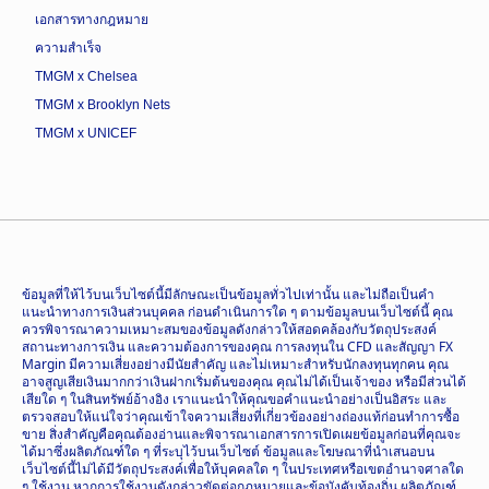
เอกสารทางกฎหมาย
ความสำเร็จ
TMGM x Chelsea
TMGM x Brooklyn Nets
TMGM x UNICEF
ข้อมูลที่ให้ไว้บนเว็บไซต์นี้มีลักษณะเป็นข้อมูลทั่วไปเท่านั้น และไม่ถือเป็นคำ
แนะนำทางการเงินส่วนบุคคล ก่อนดำเนินการใด ๆ ตามข้อมูลบนเว็บไซต์นี้ คุณ
ควรพิจารณาความเหมาะสมของข้อมูลดังกล่าวให้สอดคล้องกับวัตถุประสงค์
สถานะทางการเงิน และความต้องการของคุณ การลงทุนใน CFD และสัญญา FX
Margin มีความเสี่ยงอย่างมีนัยสำคัญ และไม่เหมาะสำหรับนักลงทุนทุกคน คุณ
อาจสูญเสียเงินมากกว่าเงินฝากเริ่มต้นของคุณ คุณไม่ได้เป็นเจ้าของ หรือมีส่วนได้
เสียใด ๆ ในสินทรัพย์อ้างอิง เราแนะนำให้คุณขอคำแนะนำอย่างเป็นอิสระ และ
ตรวจสอบให้แน่ใจว่าคุณเข้าใจความเสี่ยงที่เกี่ยวข้องอย่างถ่องแท้ก่อนทำการซื้อ
ขาย สิ่งสำคัญคือคุณต้องอ่านและพิจารณาเอกสารการเปิดเผยข้อมูลก่อนที่คุณจะ
ได้มาซึ่งผลิตภัณฑ์ใด ๆ ที่ระบุไว้บนเว็บไซต์ ข้อมูลและโฆษณาที่นำเสนอบน
เว็บไซต์นี้ไม่ได้มีวัตถุประสงค์เพื่อให้บุคคลใด ๆ ในประเทศหรือเขตอำนาจศาลใด
ๆ ใช้งาน หากการใช้งานดังกล่าวขัดต่อกฎหมายและข้อบังคับท้องถิ่น ผลิตภัณฑ์