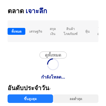
ตลาด
เจาะลึก
คริป
สกุล
สินค้า
โตเค
ทั้งหมด
เศรษฐกิจ
หุ้น
เงิน
โภคภัณฑ์
อร์เร
ซี
ดูทั้งหมด
กำลังโหลด...
อันดับประจำวัน
›
ขึ้นสูงสุด
ลดต่ำสุด