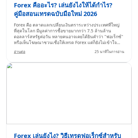
Forex คืออะไร? เล่นยังไงให้ได้กำไร?
คู่มือสอนเทรดฉบับมือใหม่ 2026
Forex คือ ตลาดแลกเปลี่ยนเงินตราระหว่างประเทศที่ใหญ่
ที่สุดในโลก มีมูลค่าการซื้อขายมากกว่า 7.5 ล้านล้าน
ดอลลาร์สหรัฐต่อวัน หลายคนอาจเคยได้ยินคำว่า "ฟอเร็กซ์"
หรือเห็นโฆษณาชวนเชื่อให้เทรด Forex แต่ก็ยังไม่เข้าใจ
จริงๆ ว่ามันคืออะไร ทำงานอย่างไร และที่สำคัญ - ปลอดภัย
อ่านต่อ
25 นาทีในการอ่าน
หรือเปล่า? ลองนึกภาพง่ายๆ คุณกำลังจะเดินทางไปญี่ปุ่น
คุณต้องไปแลกเงินบาทเป็นเงินเยน ณ จุดนั้น คุณกำลัง "ซื้อ
เงินเยน" และ "ขายเงินบาท" ในอัตราแลกเปลี่ยนที่กำหนด
นี่คือหลักการพื้นฐานของ forex ที่เกิดขึ้นในชีวิตจริง แต่ใน
ตลาด Forex นักเทรดทำการซื้อขายเงินตราเพื่อหากำไรจาก
ความผันผวนของอัตราแลกเปลี่ยน
Forex เล่นยังไง? วิธีเทรดฟอเร็กซ์สำหรับ