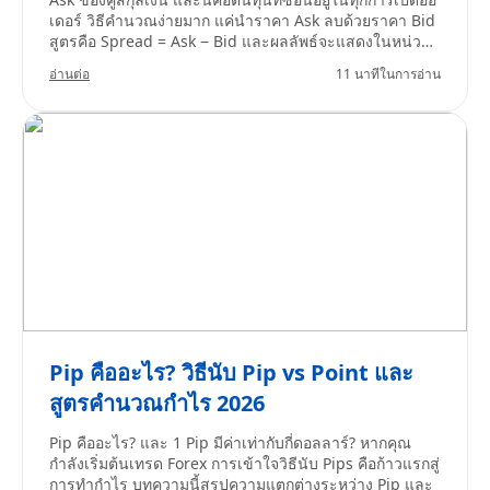
เดอร์ วิธีคำนวณง่ายมาก แค่นำราคา Ask ลบด้วยราคา Bid
สูตรคือ Spread = Ask − Bid และผลลัพธ์จะแสดงในหน่วย
pip Spread ที่แคบเรียกว่า Tight หมายถึงต้นทุนต่ำ ส่วน
อ่านต่อ
11 นาทีในการอ่าน
Spread ที่กว้างเรียกว่า Wide หมายถึงต้นทุนสูงขึ้น Spread
ไม่ได้คงที่ตลอดเวลา มันขยับได้ตลอดตามสภาพคล่อง ช่วง
เวลาของแต่ละ Session ความผันผวน เหตุการณ์ระดับโลก
ความคาดหวังด้านอัตราดอกเบี้ย รูปแบบการกำหนดราคา
ของโบรกเกอร์ และปัญหาทางเทคนิค โดยทั่วไป Spread จะ
แคบลงเมื่อสภาพคล่องสูง เช่น ช่วงที่ Session ใหญ่ทับซ้อน
กัน อย่างช่วง 20:00–23:00 น. ตามเวลาไทย และจะกว้าง
ขึ้นเมื่อสภาพคล่องต่ำหรือตลาดเริ่มผันผวน
Pip คืออะไร? วิธีนับ Pip vs Point และ
สูตรคำนวณกำไร 2026
Pip คืออะไร? และ 1 Pip มีค่าเท่ากับกี่ดอลลาร์? หากคุณ
กำลังเริ่มต้นเทรด Forex การเข้าใจวิธีนับ Pips คือก้าวแรกสู่
การทำกำไร บทความนี้สรุปความแตกต่างระหว่าง Pip และ