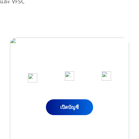
และ VFSC
เข้าร่วมกับลูกค้ามากกว่า 1,000,000 คน
บนแพลตฟอร์มเทรดที่ได้รับรางวัลของเรา
2
3
1
ฝากเงิน
เริ่มเทรด
สมัครบัญชีจริง
เข้าบัญชี
ได้ทันที
เปิดบัญชี