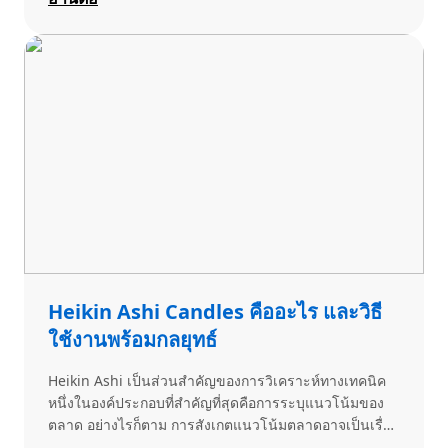
สอดคล้องกับสภาพตลาดและสไตล์การเทรดส่วนบุคคล ไม่
ว่าจะเน้นโอกาสระยะสั้นอย่างการสแคปปิ้ง (scalping)
หรือใช้วิธีการเทรดระยะยาวแบบโพซิชันเทรดดิ้ง
(position trading) การเข้าใจในกลยุทธ์ที่หลากหลายถือ
เป็นกุญแจสำคัญสู่ความสำเร็จอย่างต่อเนื่องในการเทรด
ฟอเร็กซ์
Heikin Ashi Candles คืออะไร และวิธี
ใช้งานพร้อมกลยุทธ์
Heikin Ashi เป็นส่วนสำคัญของการวิเคราะห์ทางเทคนิค
หนึ่งในองค์ประกอบที่สำคัญที่สุดคือการระบุแนวโน้มของ
ตลาด อย่างไรก็ตาม การสังเกตแนวโน้มตลาดอาจเป็นเรื่อง
ท้าทาย หากคุณเป็นผู้เริ่มต้นหรือยังไม่เชี่ยวชาญในการ