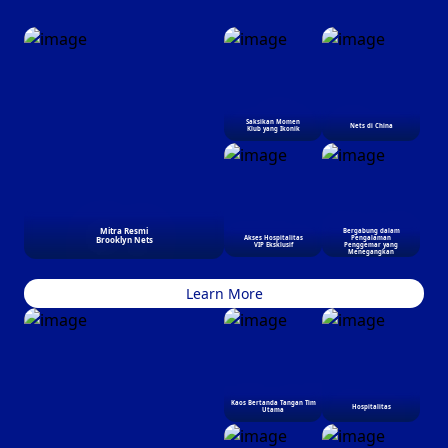
Saksikan Momen
Nets di China
Klub yang Ikonik
Mitra Resmi
Bergabung dalam
Brooklyn Nets
Akses Hospitalitas
Pengalaman
VIP Eksklusif
Penggemar yang
Menegangkan
Learn More
Kaos Bertanda Tangan Tim
Hospitalitas
Utama