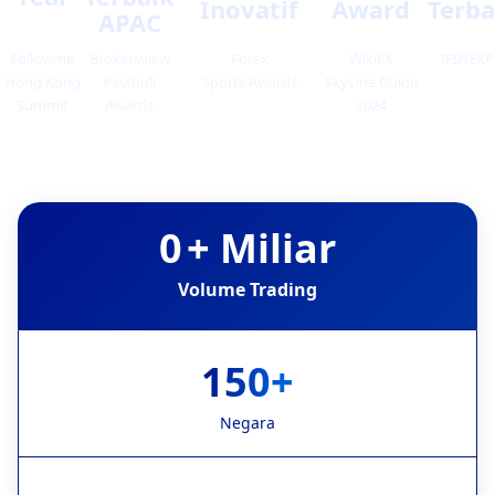
Inovatif
Award
Terba
APAC
Followme
Brokersview
Forex
WikiFX
IFINEX
Hong Kong
Fastbull
Sports Awards
SkyLine Guide
Summit
Awards
2024
0
+ Miliar
Volume Trading
150+
Negara