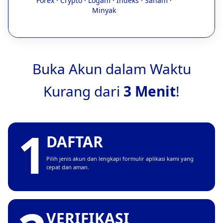
Forex · Crypto · Logam · Indeks · Saham ·
Minyak
Buka Akun dalam Waktu
Kurang dari
3 Menit
!
1
DAFTAR
Pilih jenis akun dan lengkapi formulir aplikasi kami yang
cepat dan aman.
VERIFIKASI