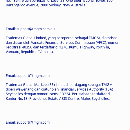
no. 436416 dan berlokasi di Level 28, One International Tower, 100
Barangaroo Avenue, 2000 Sydney, NSW Australia.
Email: support@tmgm.com.au
Trademax Global Limited, yang beroperasi sebagai TMGM, diotorisasi
dan diatur oleh Vanuatu Financial Services Commission (VFSC), nomor
registrasi 40356 dan terdaftar di 1276, Kumul Highway, Port Vila,
Vanuatu, Republic of Vanuatu.
Email: support@tmgm.com
Trademax Global Markets (SE) Limited, berdagang sebagai TMGM,
diberi wewenang dan diatur oleh Financial Services Authority (FSA)
Seychelles dengan nomor lisensi SD224. Perusahaan terdaftar di
Kantor No. 13, Providence Estate ABIS Centre, Mahe, Seychelles.
Email: support@tmgm.com