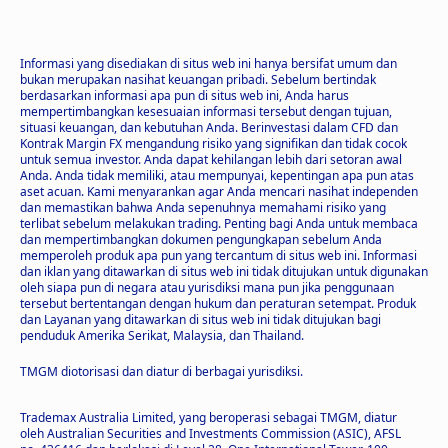
Informasi yang disediakan di situs web ini hanya bersifat umum dan
bukan merupakan nasihat keuangan pribadi. Sebelum bertindak
berdasarkan informasi apa pun di situs web ini, Anda harus
mempertimbangkan kesesuaian informasi tersebut dengan tujuan,
situasi keuangan, dan kebutuhan Anda. Berinvestasi dalam CFD dan
Kontrak Margin FX mengandung risiko yang signifikan dan tidak cocok
untuk semua investor. Anda dapat kehilangan lebih dari setoran awal
Anda. Anda tidak memiliki, atau mempunyai, kepentingan apa pun atas
aset acuan. Kami menyarankan agar Anda mencari nasihat independen
dan memastikan bahwa Anda sepenuhnya memahami risiko yang
terlibat sebelum melakukan trading. Penting bagi Anda untuk membaca
dan mempertimbangkan dokumen pengungkapan sebelum Anda
memperoleh produk apa pun yang tercantum di situs web ini. Informasi
dan iklan yang ditawarkan di situs web ini tidak ditujukan untuk digunakan
oleh siapa pun di negara atau yurisdiksi mana pun jika penggunaan
tersebut bertentangan dengan hukum dan peraturan setempat. Produk
dan Layanan yang ditawarkan di situs web ini tidak ditujukan bagi
penduduk Amerika Serikat, Malaysia, dan Thailand.
TMGM diotorisasi dan diatur di berbagai yurisdiksi.
Trademax Australia Limited, yang beroperasi sebagai TMGM, diatur
oleh Australian Securities and Investments Commission (ASIC), AFSL