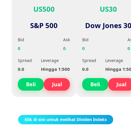
US500
US30
S&P 500
Dow Jones 3
Bid
Ask
Bid
A
0
0
0
0
Spread
Leverage
Spread
Leverage
0.0
Hingga 1:500
0.0
Hingga 1:5
Beli
Jual
Beli
Jual
Klik di sini untuk melihat Dividen Indeks