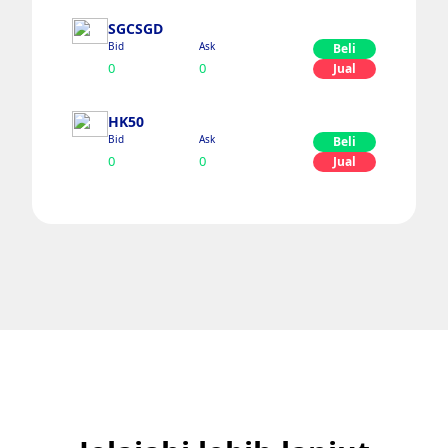
SGCSGD
Bid
Ask
Beli
0
0
Jual
HK50
Bid
Ask
Beli
0
0
Jual