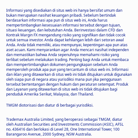
Informasi yang disediakan di situs web ini hanya bersifat umum dan
bukan merupakan nasihat keuangan pribadi. Sebelum bertindak
berdasarkan informasi apa pun di situs web ini, Anda harus
mempertimbangkan kesesuaian informasi tersebut dengan tujuan,
situasi keuangan, dan kebutuhan Anda. Berinvestasi dalam CFD dan
Kontrak Margin FX mengandung risiko yang signifikan dan tidak cocok
untuk semua investor. Anda dapat kehilangan lebih dari setoran awal
Anda. Anda tidak memiliki, atau mempunyai, kepentingan apa pun atas
aset acuan. Kami menyarankan agar Anda mencari nasihat independen
dan memastikan bahwa Anda sepenuhnya memahami risiko yang
terlibat sebelum melakukan trading. Penting bagi Anda untuk membaca
dan mempertimbangkan dokumen pengungkapan sebelum Anda
memperoleh produk apa pun yang tercantum di situs web ini. Informasi
dan iklan yang ditawarkan di situs web ini tidak ditujukan untuk digunakan
oleh siapa pun di negara atau yurisdiksi mana pun jika penggunaan
tersebut bertentangan dengan hukum dan peraturan setempat. Produk
dan Layanan yang ditawarkan di situs web ini tidak ditujukan bagi
penduduk Amerika Serikat, Malaysia, dan Thailand.
TMGM diotorisasi dan diatur di berbagai yurisdiksi.
Trademax Australia Limited, yang beroperasi sebagai TMGM, diatur
oleh Australian Securities and Investments Commission (ASIC), AFSL
no. 436416 dan berlokasi di Level 28, One International Tower, 100
Barangaroo Avenue, 2000 Sydney, NSW Australia.