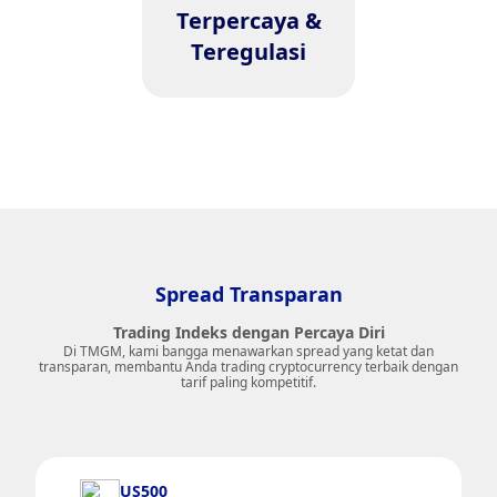
memastikan pengalaman
Terpercaya &
trading yang aman dan
terjamin.
Teregulasi
Spread Transparan
Trading Indeks dengan Percaya Diri
Di TMGM, kami bangga menawarkan spread yang ketat dan
transparan, membantu Anda trading cryptocurrency terbaik dengan
tarif paling kompetitif.
US500