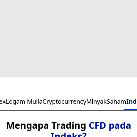
ex
Logam Mulia
Cryptocurrency
Minyak
Saham
Ind
Mengapa Trading
CFD pada
Indeks?