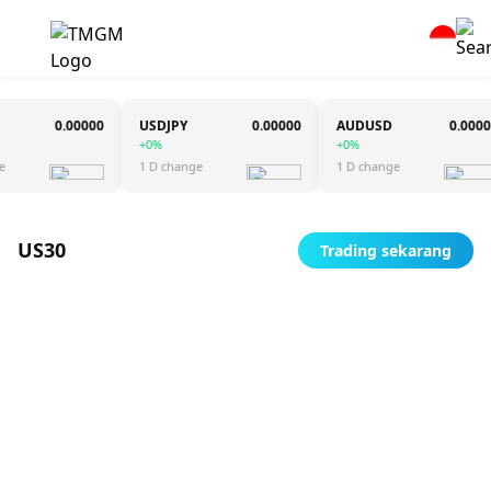
0.00000
USDJPY
0.00000
AUDUSD
0.00000
+0%
+0%
1 D change
1 D change
US30
Trading sekarang