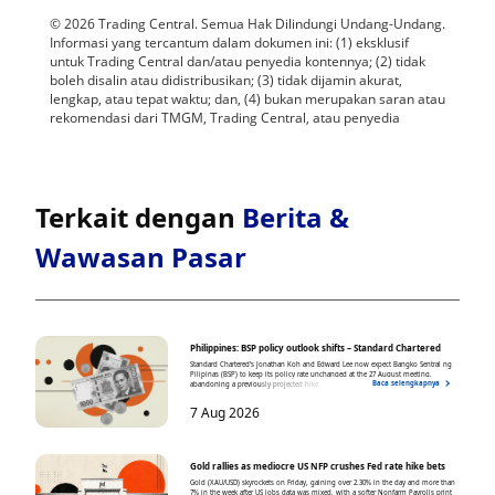
Terkait dengan
Berita &
Wawasan Pasar
Philippines: BSP policy outlook shifts – Standard Chartered
Standard Chartered’s Jonathan Koh and Edward Lee now expect Bangko Sentral ng
Pilipinas (BSP) to keep its policy rate unchanged at the 27 August meeting,
Baca selengkapnya
abandoning a previously projected hike.
7 Aug 2026
Gold rallies as mediocre US NFP crushes Fed rate hike bets
Gold (XAU/USD) skyrockets on Friday, gaining over 2.30% in the day and more than
7% in the week after US jobs data was mixed, with a softer Nonfarm Payrolls print