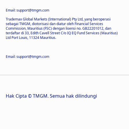
Email: support@tmgm.com
Trademax Global Markets (International) Pty Ltd, yang beroperasi
sebagai TMGM, diotorisasi dan diatur oleh Financial Services
Commission, Mauritius (FSC) dengan lisensi no. GB22201012, dan
terdaftar di 33, Edith Cavell Street C/o IQ EQ Fund Services (Mauritius)
Ltd Port Louis, 11324 Mauritius.
Email: support@tmgm.com
Hak Cipta © TMGM. Semua hak dilindungi