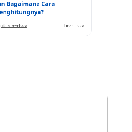
an Bagaimana Cara
enghitungnya?
jutkan membaca
11 menit baca