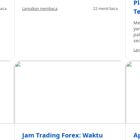
P
baca
Lanjutkan membaca
22 menit baca
T
Me
ya
pa
se
se
Lan
un
pasar 
ad
ya
me
me
sa
tr
Jam Trading Forex: Waktu
A