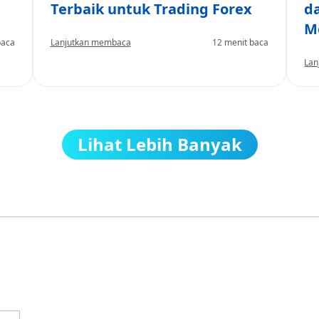
Terbaik untuk Trading Forex
d
M
baca
Lanjutkan membaca
12 menit baca
Lan
Lihat Lebih Banyak
Lebih dari 1.000.000 klien di
emenang penghargaan kami