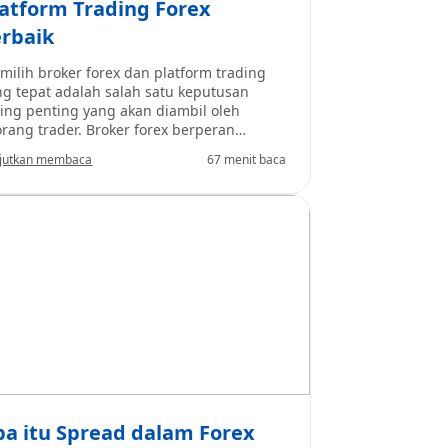
latform Trading Forex
erbaik
milih broker forex dan platform trading
ng tepat adalah salah satu keputusan
ling penting yang akan diambil oleh
orang trader. Broker forex berperan
bagai perantara, memungkinkan individu
jutkan membaca
67 menit baca
tuk melakukan perdagangan mata uang di
valuta asing. Platform trading forex
alah perangkat lunak atau antarmuka
ng memungkinkan trader untuk
lakukan transaksi, mengakses grafik, dan
ngelola akun mereka. Keduanya bersama-
ma membentuk dasar dari perjalanan
ading Anda.
pa itu Spread dalam Forex