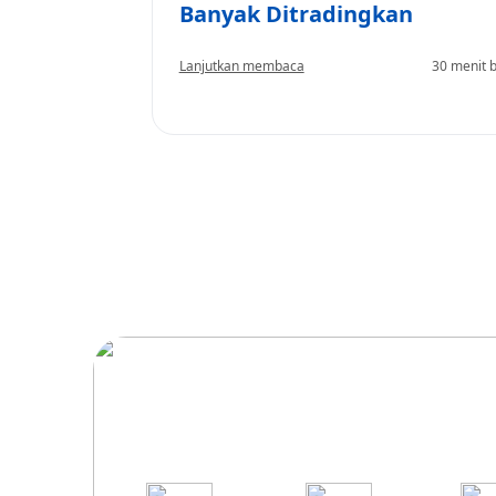
Banyak Ditradingkan
Lanjutkan membaca
30 menit 
Bergabunglah dengan 
platform trading p