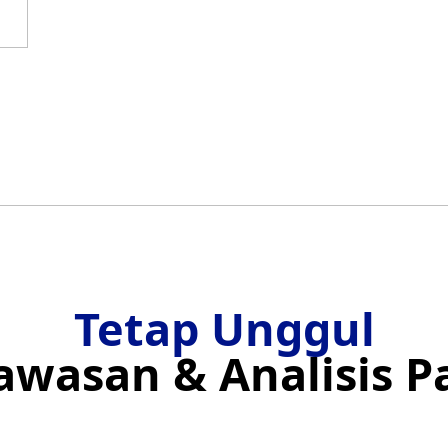
3
Mulai Trading
Seketika
Tetap Unggul
wasan & Analisis 