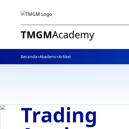
TMGM
Academy
Beranda
>
Akademi
>
Artikel
Trading