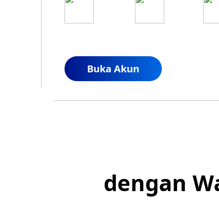
1
2
Daftar Akun
Danai Akun
Live
Anda
Buka Akun
dengan Wa