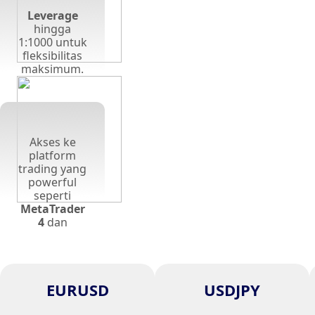
Leverage
hingga
1:1000 untuk
fleksibilitas
maksimum.
Akses ke
platform
trading yang
powerful
seperti
MetaTrader
4
dan
MetaTrader
5
EURUSD
USDJPY