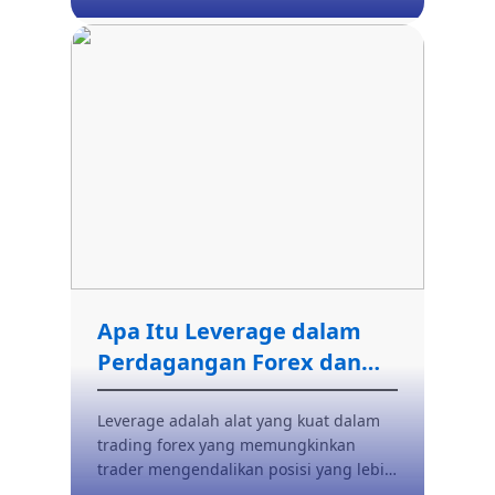
likuiditas dan aksesibilitas yang tiada
tanding, memungkinkan Anda untuk
memperdagangkan pasangan mata
uang utama, minor, dan eksotik selama
24 jam sehari, lima hari seminggu.
Panduan komprehensif ini mencakup
segala yang perlu Anda ketahui tentang
cara trading forex, mulai dari dasar-
dasar hingga strategi untuk memulai
perjalanan trading forex Anda.
Apa Itu Leverage dalam
Perdagangan Forex dan
Bagaimana Cara Kerjanya?
Leverage adalah alat yang kuat dalam
trading forex yang memungkinkan
trader mengendalikan posisi yang lebih
besar dengan modal yang lebih kecil.