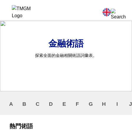
金融術語
探索全面的金融相關術語詞彙表。
A
B
C
D
E
F
G
H
I
J
熱門術語