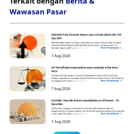
Terkait dengan
Berita &
Wawasan Pasar
EUR/USD Price Forecast: Buyers eye a break above the 100-
day SMA
EUR/USD edges higher on Friday, supported by a softer US Dollar (USD) as traders
scale back Federal Reserve (Fed) rate-hike bets following a disappointing US
Baca selengkapnya
Nonfarm Payrolls (NFP) report. At the time of writing, the pair trades around 1.1562,
hovering near a seven-week high.
7 Aug 2026
NY Fed inflation expectations ease modestly in the short
term
The New York Fed Survey of Consumer Expectations shows that households’
inflation expectations decreased slightly over the short-term horizon and remained
Baca selengkapnya
unchanged at the medium and longer-term horizons. One-year inflation
expectations eased from 3.7% in June to 3.6% in July
7 Aug 2026
US Dollar: Payrolls-driven consolidation as CPI looms – TD
Securities
TD Securities strategists note that the US Dollar (USD) weakened after the
disappointing July Payrolls report, but see limited downside against G10 currencies
Baca selengkapnya
unless softer US inflation further reduces Fed hike expectations.
7 Aug 2026