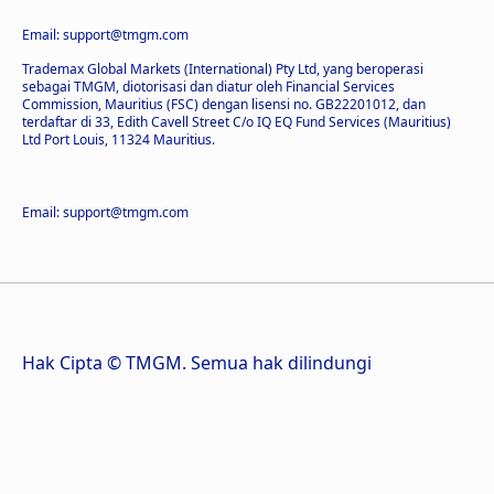
Email: support@tmgm.com
Trademax Global Markets (International) Pty Ltd, yang beroperasi
sebagai TMGM, diotorisasi dan diatur oleh Financial Services
Commission, Mauritius (FSC) dengan lisensi no. GB22201012, dan
terdaftar di 33, Edith Cavell Street C/o IQ EQ Fund Services (Mauritius)
Ltd Port Louis, 11324 Mauritius.
Email: support@tmgm.com
Hak Cipta © TMGM. Semua hak dilindungi