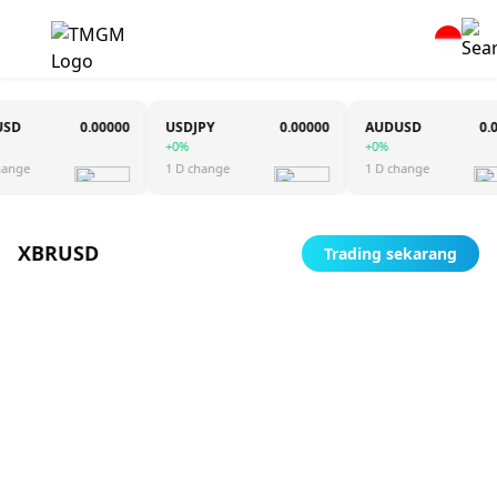
0.00000
USDJPY
0.00000
AUDUSD
0.000
+0%
+0%
ge
1 D change
1 D change
XBRUSD
Trading sekarang