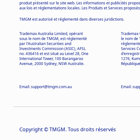
produit présenté sur le site web. Les informations et publicités propos
aux lois et réglementations locales. Les Produits et Services proposés
TMGM est autorisé et réglementé dans diverses juridictions.
Trademax Australia Limited, opérant
Trademax G
sous le nom de TMGM, est réglementé
le nom de 
par l'Australian Securities and
réglementé
Investments Commission (ASIC), AFSL
Services 
no. 436416 et est situé au Level 28, One
d'enregist
International Tower, 100 Barangaroo
1276, Kumu
Avenue, 2000 Sydney, NSW Australie.
République
Email: support@tmgm.com.au
Email: su
Copyright © TMGM. Tous droits réservés