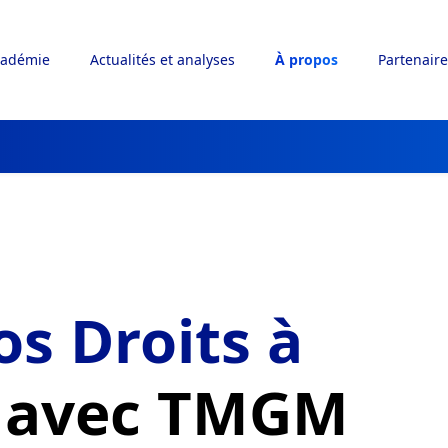
adémie
Actualités et analyses
À propos
Partenaire
s Droits à
e
avec TMGM