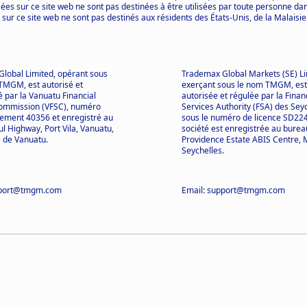
ées sur ce site web ne sont pas destinées à être utilisées par toute personne dans 
 sur ce site web ne sont pas destinés aux résidents des États-Unis, de la Malaisie
lobal Limited, opérant sous
Trademax Global Markets (SE) Li
TMGM, est autorisé et
exerçant sous le nom TMGM, est
 par la Vanuatu Financial
autorisée et régulée par la Finan
Commission (VFSC), numéro
Services Authority (FSA) des Seyc
rement 40356 et enregistré au
sous le numéro de licence SD224
l Highway, Port Vila, Vanuatu,
société est enregistrée au bureau
 de Vanuatu.
Providence Estate ABIS Centre, 
Seychelles.
pport@tmgm.com
Email: support@tmgm.com