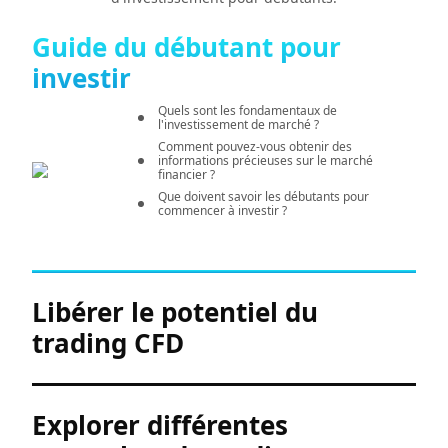
Guide du débutant pour
investir
Quels sont les fondamentaux de
l'investissement de marché ?
Comment pouvez-vous obtenir des
informations précieuses sur le marché
financier ?
Que doivent savoir les débutants pour
commencer à investir ?
Que sont les CFD et comment fonctionnent-ils
Libérer le potentiel du
?
trading CFD
Quelles sont les tendances clés et les
incertitudes du trading CFD ?
Quelles réglementations et éléments
essentiels devriez-vous connaître avant de
commencer ?
Explorer différentes
Saviez-vous qu'il existe plusieurs styles de
trading ? Lequel vous convient le mieux ?