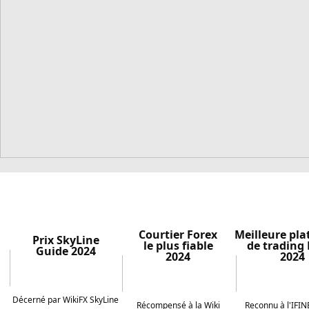
Courtier Forex
Meilleure pl
Prix SkyLine
le plus fiable
de trading
Guide 2024
2024
2024
Décerné par WikiFX SkyLine
Récompensé à la Wiki
Reconnu à l'IFI