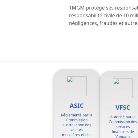
TMGM protège ses responsab
responsabilité civile de 10 mi
négligences, fraudes et autres
ement,
urité
ASIC
VFSC
gulateurs de
Réglementé par la
Autorisé par la
Commission
Commission des
nnement de trading
australienne des
services
valeurs
financiers de
mobilières et des
Vanuatu.