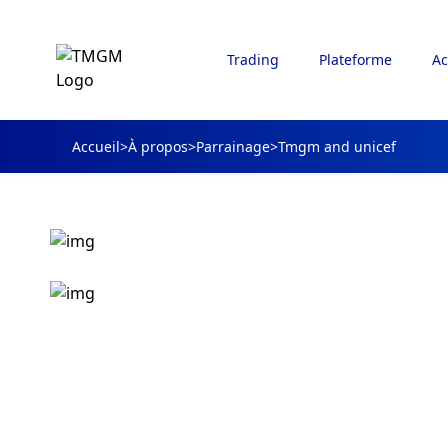
Trading
Plateforme
Ac
Accueil
>
À propos
>
Parrainage
>
Tmgm and unicef
TMGM soutient
l'UNICEF Austra