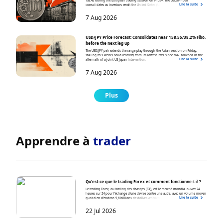
158.42 during the European trading session on Friday. The USD/JPY pair
Lire la suite
consolidates as investors await the United States (US) Nonfarm Payrolls (NFP) data
for July, which will be published at 12:30 GMT.
7 Aug 2026
USD/JPY Price Forecast: Consolidates near 158.55/38.2% Fibo.
before the next leg up
The USD/JPY pair extends the range play through the Asian session on Friday,
stalling this week's solid recovery from its lowest level since May, touched in the
Lire la suite
aftermath of a joint US-Japan intervention.
7 Aug 2026
Plus
Apprendre à
trader
Qu'est-ce que le trading Forex et comment fonctionne-t-il ?
Le trading Forex, ou trading des changes (FX), est le marché mondial ouvert 24
heures sur 24 pour l’échange d’une devise contre une autre, avec un volume moyen
Lire la suite
quotidien d’environ 9,6 billions de dollars américains. Les traders achètent et
vendent des paires de devises telles que EUR/USD et USD/JPY pour spéculer sur les
variations des taux de change ou couvrir le risque de change, en utilisant des
22 Jul 2026
concepts clés tels que les pips, les spreads, l’effet de levier et la marge.