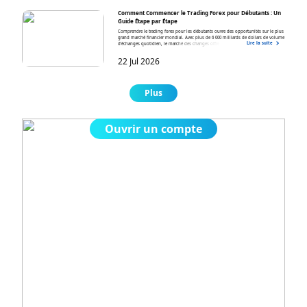
Comment Commencer le Trading Forex pour Débutants : Un
Guide Étape par Étape
Comprendre le trading forex pour les débutants ouvre des opportunités sur le plus
grand marché financier mondial. Avec plus de 6 000 milliards de dollars de volume
Lire la suite
d’échanges quotidien, le marché des changes offre une liquidité et une
accessibilité inégalées, vous permettant de trader des paires de devises majeures,
mineures et exotiques 24 heures sur 24, cinq jours par semaine. Ce guide complet
22 Jul 2026
couvre tout ce que vous devez savoir sur le trading forex, des fondamentaux aux
stratégies pour commencer votre parcours de trading forex.
Plus
Ouvrir un compte