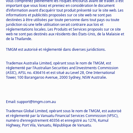
vous comprenez pleinement les risques encourus avant de trader. Il est
important que vous lisiez et preniez en considération le document
d’information avant d’acquérir tout produit présenté sur le site web. Les
informations et publicités proposées sur ce site web ne sont pas
destinées à être utilisées par toute personne dans tout pays ou toute
juridiction où une telle utilisation serait contraire aux lois et
réglementations locales. Les Produits et Services proposés sur ce site
web ne sont pas destinés aux résidents des États-Unis, de la Malaisie et
de la Thaïlande.
TMGM est autorisé et réglementé dans diverses juridictions.
Trademax Australia Limited, opérant sous le nom de TMGM, est
réglementé par l'Australian Securities and Investments Commission
(ASIC), AFSL no. 436416 et est situé au Level 28, One International
Tower, 100 Barangaroo Avenue, 2000 Sydney, NSW Australie.
Email: support@tmgm.com.au
Trademax Global Limited, opérant sous le nom de TMGM, est autorisé
et réglementé par la Vanuatu Financial Services Commission (VFSC),
numéro d'enregistrement 40356 et enregistré au 1276, Kumul
Highway, Port Vila, Vanuatu, République de Vanuatu.