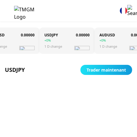
0.00000
USDJPY
0.00000
AUDUSD
0.0000
+0%
+0%
e
1 D change
1 D change
USDJPY
Trader maintenant