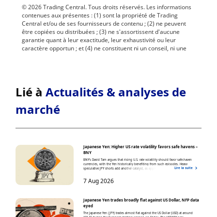
Lié à
Actualités & analyses de
marché
Japanese Yen: Higher US rate volatility favors safe havens –
BNY
BNY's David Tam argues that rising U.S. rate volatility should favor safe-haven
currencies, with the Yen historically benefiting from such episodes. Heavy
Lire la suite
speculative JPY shorts add another catalyst, as appreciation could force position
unwinds and trigger a sharper squeeze.
7 Aug 2026
Japanese Yen trades broadly flat against US Dollar, NFP data
eyed
The Japanese Yen (JPY) trades almost flat against the US Dollar (USD) at around